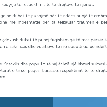
këqyrje të respektimit të të drejtave të njeriut.
li nga ne duhet të punojmë për të ndërtuar një të ardhm
t dhe me mbështetje për ta tejkaluar traumën e përj
se çdokush duhet të punoj fuqishëm që të mos përsërit
jen e sakrificës dhe vuajtjeve të një populli që po ndër
e Kosovës dhe popullit të saj është një histori suksesi 
rat e lirisë, paqes, barazisë, respektimit të të drejta
ore.