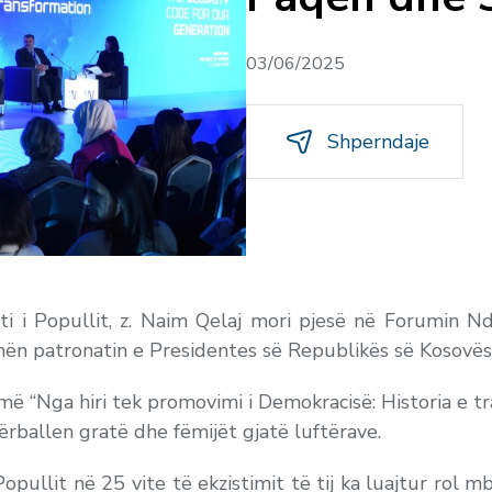
03/06/2025
Shperndaje
ati i Popullit, z. Naim Qelaj mori pjesë në Forumin 
 nën patronatin e Presidentes së Republikës së Kosovës,
emë “Nga hiri tek promovimi i Demokracisë: Historia e t
ërballen gratë dhe fëmijët gjatë luftërave.
Popullit në 25 vite të ekzistimit të tij ka luajtur rol m