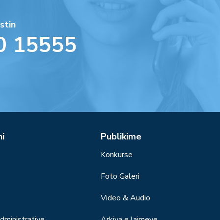
stin
0 15555
ni
Publikime
Konkurse
Foto Galeri
Video & Audio
ministrative
Arkiva e lajmeve