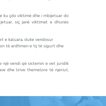
e ku çdo viktimë dhe i mbijetuar do
etuar, siç janë viktimat e dhunës
et e kaluara, duke vendosur
ton të ardhmen e tij të sigurt dhe
e një vendi që sistemin e vet juridik
ve dhe lirive themelore të njeriut,