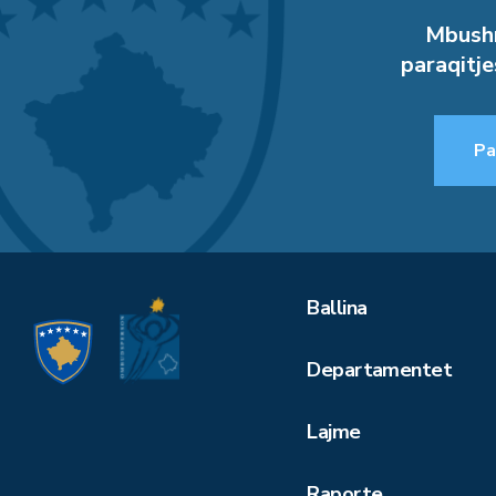
Mbushn
paraqitje
Pa
Ballina
Departamentet
Lajme
Raporte