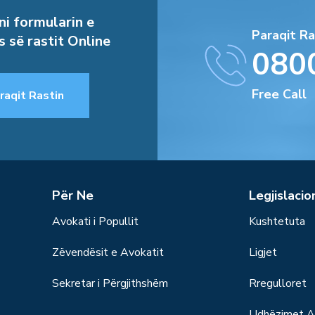
i formularin e
Paraqit Ra
s së rastit Online
080
Free Call
raqit Rastin
Për Ne
Legjislacio
Avokati i Popullit
Kushtetuta
Zëvendësit e Avokatit
Ligjet
Sekretar i Përgjithshëm
Rregulloret
Udhëzimet Ad