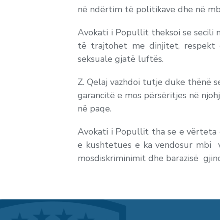
në ndërtim të politikave dhe në mbi
Avokati i Popullit theksoi se seci
të trajtohet me dinjitet, respek
seksuale gjatë luftës.
Z. Qelaj vazhdoi tutje duke thënë 
garancitë e mos përsëritjes në njoh
në paqe.
Avokati i Popullit tha se e vërteta 
e kushtetues e ka vendosur mbi vle
mosdiskriminimit dhe barazisë gjin