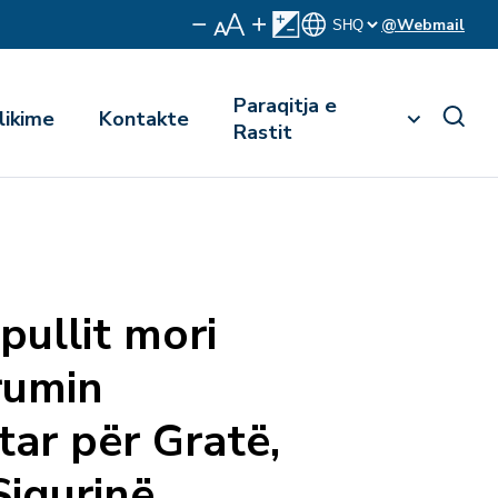
@Webmail
Paraqitja e
likime
Kontakte
Rastit
pullit mori
rumin
ar për Gratë,
igurinë