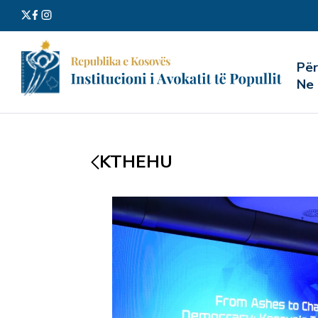
Kërko
Pë
për:
Ne
KTHEHU