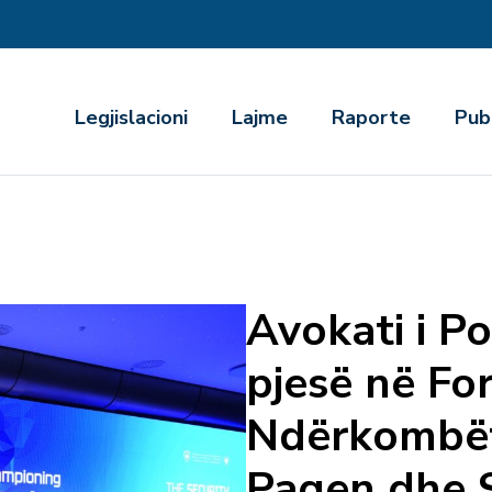
r
Legjislacioni
Lajme
Raporte
Pub
Avokati i Po
pjesë në Fo
Ndërkombët
Paqen dhe S