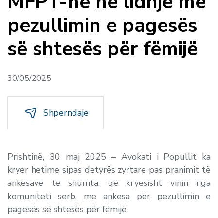
MFPT-në në lidhje me
pezullimin e pagesës
së shtesës për fëmijë
30/05/2025
Shperndaje
Prishtinë, 30 maj 2025 – Avokati i Popullit ka
kryer hetime sipas detyrës zyrtare pas pranimit të
ankesave të shumta, që kryesisht vinin nga
komuniteti serb, me ankesa për pezullimin e
pagesës së shtesës për fëmijë.