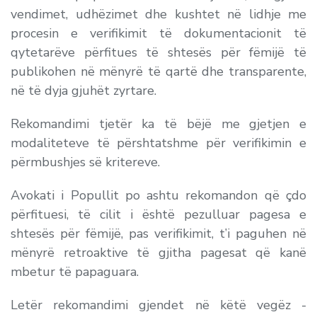
vendimet, udhëzimet dhe kushtet në lidhje me
procesin e verifikimit të dokumentacionit të
qytetarëve përfitues të shtesës për fëmijë të
publikohen në mënyrë të qartë dhe transparente,
në të dyja gjuhët zyrtare.
Rekomandimi tjetër ka të bëjë me gjetjen e
modaliteteve të përshtatshme për verifikimin e
përmbushjes së kritereve.
Avokati i Popullit po ashtu rekomandon që çdo
përfituesi, të cilit i është pezulluar pagesa e
shtesës për fëmijë, pas verifikimit, t’i paguhen në
mënyrë retroaktive të gjitha pagesat që kanë
mbetur të papaguara.
Letër rekomandimi gjendet në këtë vegëz -