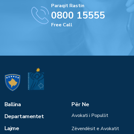
Paraqit Rastin
0800 15555
Free Call
Ballina
Për Ne
Avokati i Popullit
Departamentet
Lajme
Zëvendësit e Avokatit