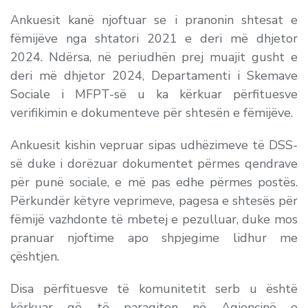
Ankuesit kanë njoftuar se i pranonin shtesat e
fëmijëve nga shtatori 2021 e deri më dhjetor
2024. Ndërsa, në periudhën prej muajit gusht e
deri më dhjetor 2024, Departamenti i Skemave
Sociale i MFPT-së u ka kërkuar përfituesve
verifikimin e dokumenteve për shtesën e fëmijëve.
Ankuesit kishin vepruar sipas udhëzimeve të DSS-
së duke i dorëzuar dokumentet përmes qendrave
për punë sociale, e më pas edhe përmes postës.
Përkundër këtyre veprimeve, pagesa e shtesës për
fëmijë vazhdonte të mbetej e pezulluar, duke mos
pranuar njoftime apo shpjegime lidhur me
çështjen.
Disa përfituesve të komunitetit serb u është
kërkuar që të paraqiten në Agjencinë e