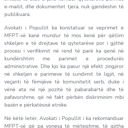
e-mailit, dhe dokumentet tjera, nuk gjendeshin të
publikuara.
Avokati i Popullit ka konstatuar se veprimet e
MFPT-së kanë mundur të mos kenë për qëllim
shkeljen e të drejtave të qytetarëve por i gjithë
procesi i verifikimit në rend të parë ka qenë në
kundërshtim me parimet e procedurës
administrative. Dhe kjo ka pasur një efekt zingjiror
në shkeljen e parimeve të sundimit të ligjit, në
veçanti të fëmijëve të komunitetit serb, duke i
vënë ata në një pozitë të pabarabartë dhe të
pafavorshme, që në fakt përbën diskriminim mbi
bazën e përkatësisë etnike.
Në këtë letër, Avokati i Popullit i ka rekomanduar
MFPT-së që pa vonesa të mëtejshme, të gjitha