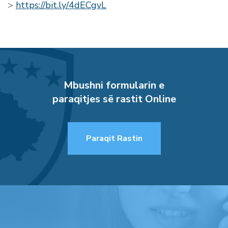
>
https://bit.ly/4dECgvL
Mbushni formularin e
paraqitjes së rastit Online
Paraqit Rastin