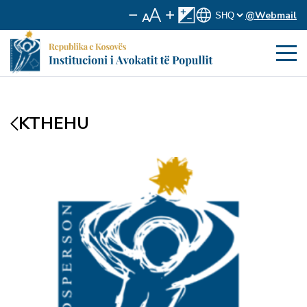
@Webmail
KTHEHU