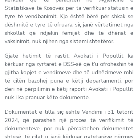
Statistikave të Kosovës për ta verifikuar statusin e
tyre të vendbanimit. Kjo është bërë për shkak se
dëshmitë e tyre të ofruara, siç janë vërtetimet nga
shkollat që ndjekin fëmijët dhe të dhënat e
vaksinimit, nuk njihen nga sistemi shtetëror.
Gjatë hetimit të rastit, Avokati i Popullit ka
kërkuar nga zyrtarët e DSS-së që t’u ofroheshin të
gjitha kopjet e vendimeve dhe të udhëzimeve mbi
të cilën bazohej puna e këtij departamenti, por
deri në përpilimin e këtij raporti Avokati i Popullit
nuk i ka pranuar këto dokumente.
Dokumentet e tilla, siç është Vendimi i 31 tetorit
2024, që parasheh një proces të verifikimit të
dokumenteve, por nuk përcaktohen dokumentet
shtesë, të cilat u janë kërkuar qytetarëve përmes