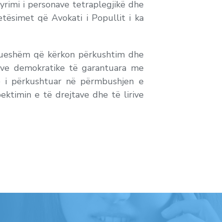
tyrimi i personave tetraplegjikë dhe
tësimet që Avokati i Popullit i ka
zhdueshëm që kërkon përkushtim dhe
deve demokratike të garantuara me
ë i përkushtuar në përmbushjen e
ektimin e të drejtave dhe të lirive