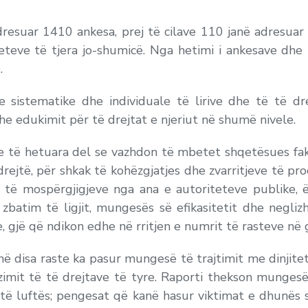
dresuar 1410 ankesa, prej të cilave 110 janë adresuar 
eve të tjera jo-shumicë. Nga hetimi i ankesave dhe h
.
e sistematike dhe individuale të lirive dhe të të dre
he edukimit për të drejtat e njeriut në shumë nivele.
ve të hetuara del se vazhdon të mbetet shqetësues fak
drejtë, për shkak të kohëzgjatjes dhe zvarritjeve të p
 të mospërgjigjeve nga ana e autoriteteve publike, 
zbatim të ligjit, mungesës së efikasitetit dhe negliz
 gjë që ndikon edhe në rritjen e numrit të rasteve në 
në disa raste ka pasur mungesë të trajtimit me dinjite
izimit të të drejtave të tyre. Raporti thekson munges
 të luftës; pengesat që kanë hasur viktimat e dhunës se