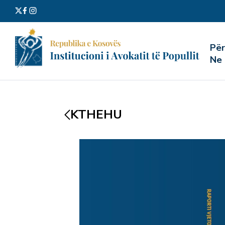
Kërko
Pë
për:
Ne
KTHEHU