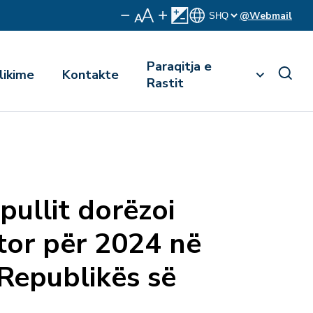
@Webmail
Paraqitja e
likime
Kontakte
Rastit
pullit dorëzoi
etor për 2024 në
Republikës së