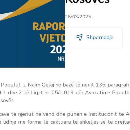
28/03/2025
Shperndaje
 Popullit, z. Naim Qelaj në bazë të nenit 135, paragraf
1 dhe 2, të Ligjit nr. 05/L-019 për Avokatin e Popullit
sovës.
ave të njeriut në vend dhe punën e Institucionit të Av
ë lidhje me forma të caktuara të shkeljes së të drejt