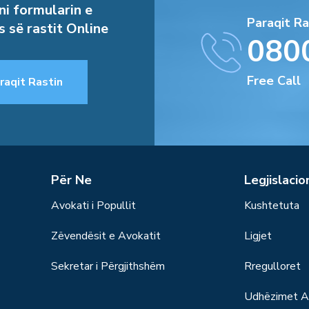
i formularin e
Paraqit Ra
s së rastit Online
080
Free Call
raqit Rastin
Për Ne
Legjislacio
Avokati i Popullit
Kushtetuta
Zëvendësit e Avokatit
Ligjet
Sekretar i Përgjithshëm
Rregulloret
Udhëzimet Ad