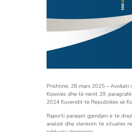
Prishtinë, 28 mars 2025 – Avokati i
Kosovës dhe të nenit 29, paragrafët 
2024 Kuvendit të Republikës së Ko
Raporti paraqet gjendjen e të drejt
analizë dhe vlerësim të situatës n
caktuara shoqërore.