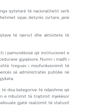
nga qytetarë të nacionalitetit serb
etimet sipas detyrës zyrtare, janë
jtave të njeriut dhe aktivitete të
ti i pamundësisë që institucionet e
rocedurave gjyqësore. Numri i madh i
është tregues i mosfunksionimit të
hencës së administratës publike në
gjykata.
t të disa kategorive të ndjeshme që
ën e mbulimit të trajtimit mjekësor
ksuale gjatë realizimit të statusit