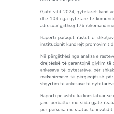
Gjatë vitit 2024, qytetarët kanë a
dhe 104 nga qytetarë të komunitet
adresuar gjithsej 176 rekomandime
Raporti paraqet rastet e shkeljev
institucionit kundrejt promovimit d
Në përgjithësi nga analiza e raste
drejtësisë të garantojnë gjykim të 
ankesave të qytetarëve, për shkak
mekanizmave të përgjegjësisë për 
shqyrtim të ankesave të qytetarëve,
Raporti po ashtu ka konstatuar se 
janë përballur me sfida gjatë real
për persona me status të invalidit