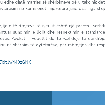
shtu edhe gjatë marrjes së shërbimeve që u takojnë; de
rivlerësim në komisionet mjekësore janë disa nga shqe
ojtja e të drejtave të njeriut është një proces i va
ntuar sundimin e ligjit dhe respektimin e standar
ovës. Avokati i Popullit do të vazhdojë të qëndroj
jor, në shërbim të qytetarëve, për mbrojtjen dhe resp
//bit.ly/440zGNK