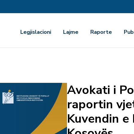
r
Legjislacioni
Lajme
Raporte
Pub
Avokati i Po
raportin vj
Kuvendin e 
Kosovës