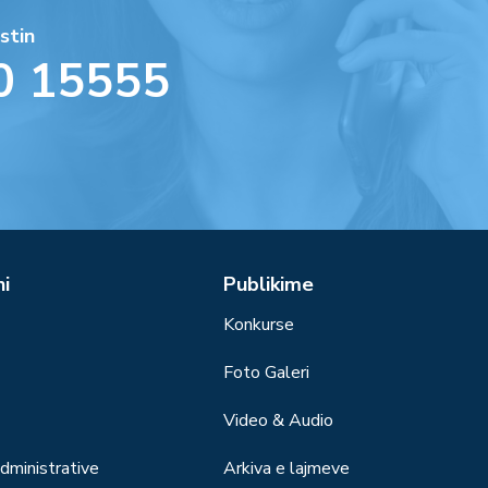
stin
0 15555
ni
Publikime
Konkurse
Foto Galeri
Video & Audio
ministrative
Arkiva e lajmeve