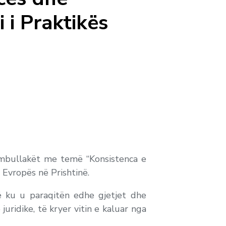
 i Praktikës
rumbullakët me temë “Konsistenca e
 Evropës në Prishtinë.
ë ku u paraqitën edhe gjetjet dhe
uridike, të kryer vitin e kaluar nga