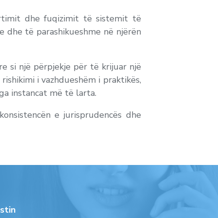
timit dhe fuqizimit të sistemit të
me dhe të parashikueshme në njërën
 si një përpjekje për të krijuar një
ishikimi i vazhdueshëm i praktikës,
a instancat më të larta.
konsistencën e jurisprudencës dhe
stin