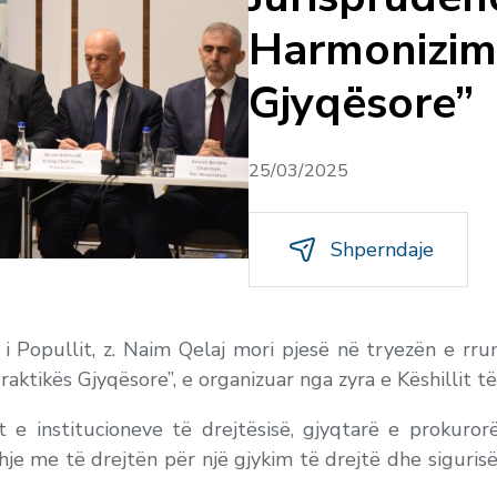
Harmonizimi
Gjyqësore”
25/03/2025
Shperndaje
 i Popullit, z. Naim Qelaj mori pjesë në tryezën e r
aktikës Gjyqësore”, e organizuar nga zyra e Këshillit të
 e institucioneve të drejtësisë, gjyqtarë e prokuror
 me të drejtën për një gjykim të drejtë dhe sigurisë j