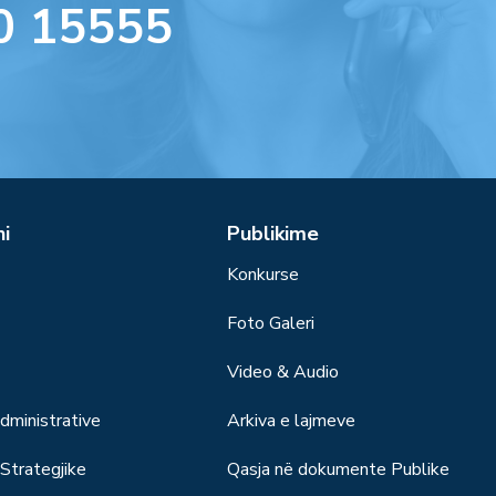
0 15555
ni
Publikime
Konkurse
Foto Galeri
Video & Audio
ministrative
Arkiva e lajmeve
trategjike
Qasja në dokumente Publike