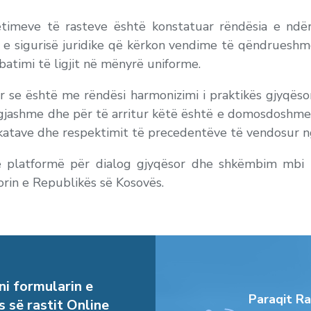
etimeve të rasteve është konstatuar rëndësia e ndër
n e sigurisë juridike që kërkon vendime të qëndruesh
batimi të ligjit në mënyrë uniforme.
 se është me rëndësi harmonizimi i praktikës gjyqësore
 ngjashme dhe për të arritur këtë është e domosdoshme r
atave dhe respektimit të precedentëve të vendosur ng
ë platformë për dialog gjyqësor dhe shkëmbim mbi 
orin e Republikës së Kosovës.
i formularin e
Paraqit Ra
s së rastit Online