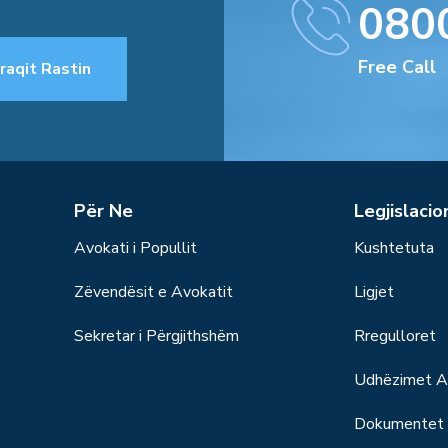
080
Free Call
raqit Rastin
Për Ne
Legjislacio
Avokati i Popullit
Kushtetuta
Zëvendësit e Avokatit
Ligjet
Sekretar i Përgjithshëm
Rregulloret
Udhëzimet Ad
Dokumentet S