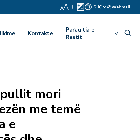
@Webmail
Paraqitja e
likime
Kontakte
Rastit
pullit mori
yezën me temë
a e
cës dhe