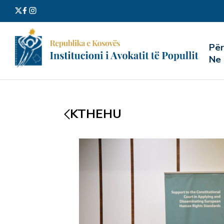
Kërko
Pë
për:
Ne
KTHEHU