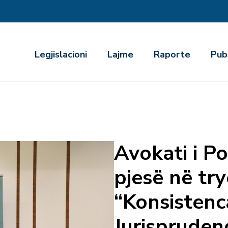
r
Legjislacioni
Lajme
Raporte
Pub
Avokati i Po
pjesë në tr
“Konsistenc
Jurispruden