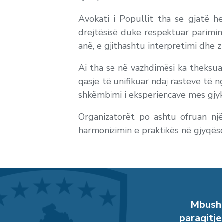
Avokati i Popullit tha se gjatë h
drejtësisë duke respektuar parimi
anë, e gjithashtu interpretimi dhe z
Ai tha se në vazhdimësi ka theksuar
qasje të unifikuar ndaj rasteve të
shkëmbimi i eksperiencave mes gjyk
Organizatorët po ashtu ofruan nj
harmonizimin e praktikës në gjyqës
Mbushn
paraqitje