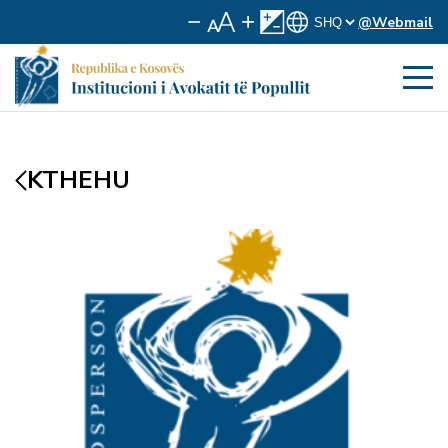
@Webmail
KTHEHU