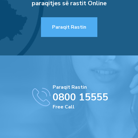
paraqitjes së rastit Online
Paraqit Rastin
Paraqit Rastin
0800 15555
Free Call