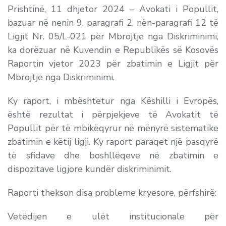
Prishtinë, 11 dhjetor 2024 – Avokati i Popullit,
bazuar në nenin 9, paragrafi 2, nën-paragrafi 12 të
Ligjit Nr. 05/L-021 për Mbrojtje nga Diskriminimi,
ka dorëzuar në Kuvendin e Republikës së Kosovës
Raportin vjetor 2023 për zbatimin e Ligjit për
Mbrojtje nga Diskriminimi.
Ky raport, i mbështetur nga Këshilli i Evropës,
është rezultat i përpjekjeve të Avokatit të
Popullit për të mbikëqyrur në mënyrë sistematike
zbatimin e këtij ligji. Ky raport paraqet një pasqyrë
të sfidave dhe boshllëqeve në zbatimin e
dispozitave ligjore kundër diskriminimit.
Raporti thekson disa probleme kryesore, përfshirë:
Vetëdijen e ulët institucionale për