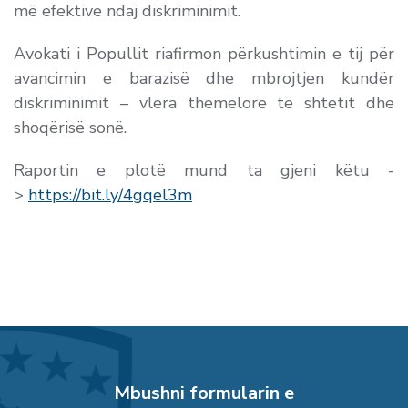
më efektive ndaj diskriminimit.
Avokati i Popullit riafirmon përkushtimin e tij për
avancimin e barazisë dhe mbrojtjen kundër
diskriminimit – vlera themelore të shtetit dhe
shoqërisë sonë.
Raportin e plotë mund ta gjeni këtu -
>
https://bit.ly/4gqel3m
Mbushni formularin e