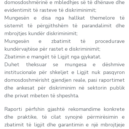
domosdoshmërinë e mbledhjes së të dhënave dhe
evidentimit të rasteve të diskriminimit;
Mungesën e disa nga hallkat themelore të
sistemit të përgjithshëm të parandalimit dhe
mbrojtjes kundër diskriminimit;
Mungesën e zbatimit të procedurave
kundërvajtëse për rastet e diskriminimit;
Zbatimin e mangët të Ligjit nga gjykatat.
Duhet theksuar se mungesa e dëshmive
institucionale për shkeljet e Ligjit nuk pasqyron
domosdoshmërisht gjendjen reale, pasi raportimet
dhe ankesat për diskriminim në sektorin publik
dhe privat mbeten të shpeshta.
Raporti përfshin gjashtë rekomandime konkrete
dhe praktike, të cilat synojnë përmirësimin e
zbatimit të ligjit dhe garantimin e një mbrojtjeje