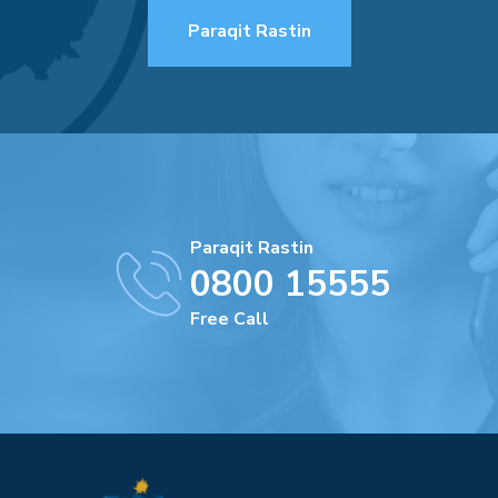
Paraqit Rastin
Paraqit Rastin
0800 15555
Free Call