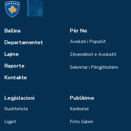
Ballina
Për Ne
Avokati i Popullit
Departamentet
Lajme
Zëvendësit e Avokatit
Raporte
Sekretar i Përgjithshëm
Kontakte
Legjislacioni
Publikime
Kushtetuta
Konkurse
Ligjet
Foto Galeri