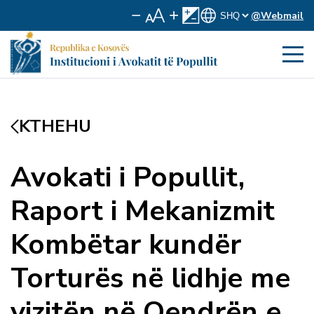
@Webmail
KTHEHU
Avokati i Popullit,
Raport i Mekanizmit
Kombëtar kundër
Torturës në lidhje me
vizitën në Qendrën e