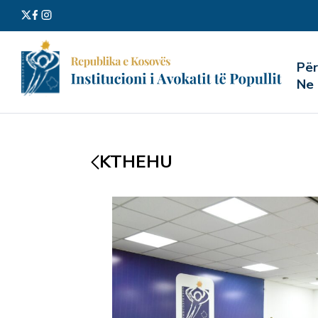
Kërko
Pë
për:
Ne
KTHEHU