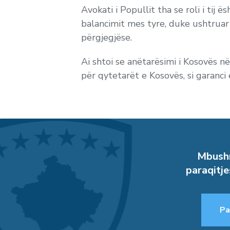
Avokati i Popullit tha se roli i tij
balancimit mes tyre, duke ushtrua
përgjegjëse.
Ai shtoi se anëtarësimi i Kosovës 
për qytetarët e Kosovës, si garanci 
Mbushn
paraqitje
Pa