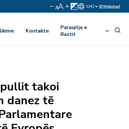
@Webmail
Paraqitja e
likime
Kontakte
Rastit
pullit takoi
n danez të
Parlamentare
 të Evropës