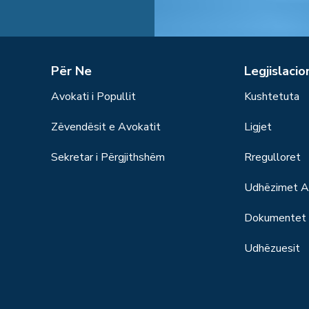
Për Ne
Legjislacio
Avokati i Popullit
Kushtetuta
Zëvendësit e Avokatit
Ligjet
Sekretar i Përgjithshëm
Rregulloret
Udhëzimet Ad
Dokumentet S
Udhëzuesit