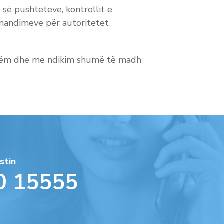
s së pushteteve, kontrollit e
mandimeve për autoritetet
onshëm dhe me ndikim shumë të madh
stin
0 15555