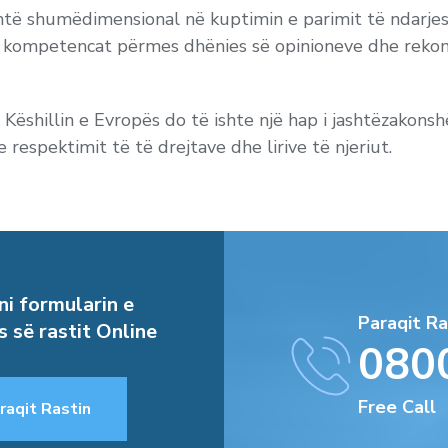
 është shumëdimensional në kuptimin e parimit të ndarje
r kompetencat përmes dhënies së opinioneve dhe reko
në Këshillin e Evropës do të ishte një hap i jashtëzak
e respektimit të të drejtave dhe lirive të njeriut.
i formularin e
Paraqit Ra
s së rastit Online
080
Free Call
raqit Rastin