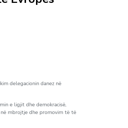
akim delegacionin danez në
imin e ligjit dhe demokracisë,
t në mbrojtje dhe promovim të të