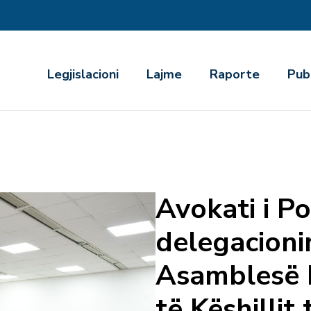
r
Legjislacioni
Lajme
Raporte
Pub
Avokati i Po
delegacioni
Asamblesë 
të Këshillit