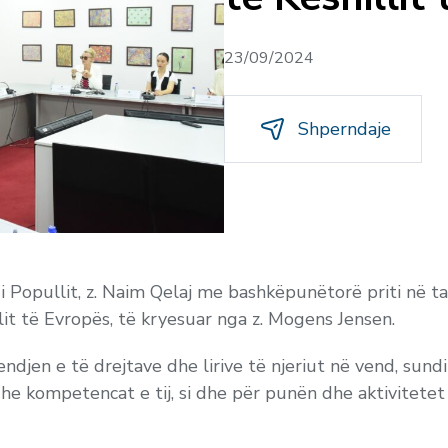
23/09/2024
Shperndaje
 i Popullit, z. Naim Qelaj me bashkëpunëtorë priti në t
t të Evropës, të kryesuar nga z. Mogens Jensen.
jendjen e të drejtave dhe lirive të njeriut në vend, sund
dhe kompetencat e tij, si dhe për punën dhe aktivitete