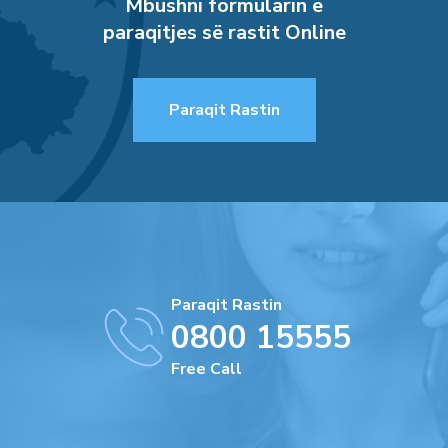
Mbushni formularin e
paraqitjes së rastit Online
Paraqit Rastin
Paraqit Rastin
0800 15555
Free Call