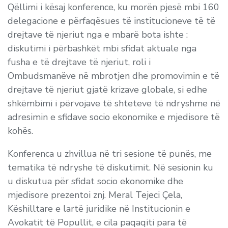
Qëllimi i kësaj konference, ku morën pjesë mbi 160
delegacione e përfaqësues të institucioneve të të
drejtave të njeriut nga e mbarë bota ishte :
diskutimi i përbashkët mbi sfidat aktuale nga
fusha e të drejtave të njeriut, roli i
Ombudsmanëve në mbrotjen dhe promovimin e të
drejtave të njeriut gjatë krizave globale, si edhe
shkëmbimi i përvojave të shteteve të ndryshme në
adresimin e sfidave socio ekonomike e mjedisore të
kohës.
Konferenca u zhvillua në tri sesione të punës, me
tematika të ndryshe të diskutimit. Në sesionin ku
u diskutua për sfidat socio ekonomike dhe
mjedisore prezentoi znj. Meral Tejeci Çela,
Këshilltare e lartë juridike në Institucionin e
Avokatit të Popullit, e cila paqaqiti para të