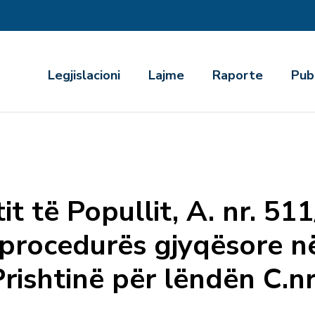
r
Legjislacioni
Lajme
Raporte
Pub
it të Popullit, A. nr. 51
 procedurës gjyqësore n
rishtinë për lëndën C.n