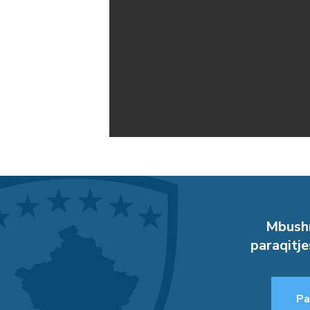
Mbushn
paraqitje
Pa