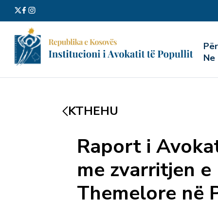
Kërko
Pë
për:
Ne
KTHEHU
Raport i Avokat
me zvarritjen e
Themelore në P