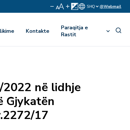
@Webmail
Paraqitja e
likime
Kontakte
Rastit
1/2022 në lidhje
ë Gjykatën
r.2272/17