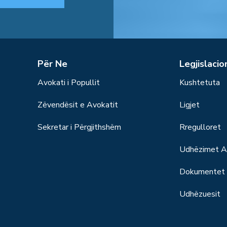
Për Ne
Legjislacio
Avokati i Popullit
Kushtetuta
Zëvendësit e Avokatit
Ligjet
Sekretar i Përgjithshëm
Rregulloret
Udhëzimet Ad
Dokumentet S
Udhëzuesit