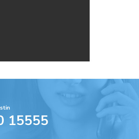
stin
0 15555