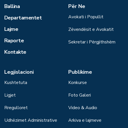
Ballina
Për Ne
Avokati i Popullit
Departamentet
Lajme
Zëvendësit e Avokatit
Raporte
Sekretar i Përgjithshëm
Kontakte
Legjislacioni
Publikime
Kushtetuta
Konkurse
Ligjet
Foto Galeri
Rregulloret
Video & Audio
Udhëzimet Administrative
Arkiva e lajmeve