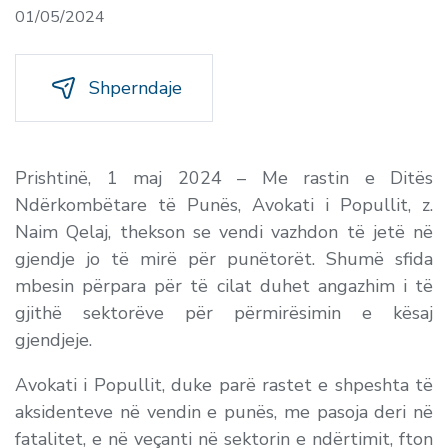
01/05/2024
Shperndaje
Prishtinë, 1 maj 2024 – Me rastin e Ditës
Ndërkombëtare të Punës, Avokati i Popullit, z.
Naim Qelaj, thekson se vendi vazhdon të jetë në
gjendje jo të mirë për punëtorët. Shumë sfida
mbesin përpara për të cilat duhet angazhim i të
gjithë sektorëve për përmirësimin e kësaj
gjendjeje.
Avokati i Popullit, duke parë rastet e shpeshta të
aksidenteve në vendin e punës, me pasoja deri në
fatalitet, e në veçanti në sektorin e ndërtimit, fton