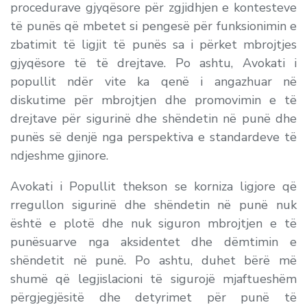
procedurave gjyqësore për zgjidhjen e kontesteve
të punës që mbetet si pengesë për funksionimin e
zbatimit të ligjit të punës sa i përket mbrojtjes
gjyqësore të të drejtave. Po ashtu, Avokati i
popullit ndër vite ka qenë i angazhuar në
diskutime për mbrojtjen dhe promovimin e të
drejtave për sigurinë dhe shëndetin në punë dhe
punës së denjë nga perspektiva e standardeve të
ndjeshme gjinore.
Avokati i Popullit thekson se korniza ligjore që
rregullon sigurinë dhe shëndetin në punë nuk
është e plotë dhe nuk siguron mbrojtjen e të
punësuarve nga aksidentet dhe dëmtimin e
shëndetit në punë. Po ashtu, duhet bërë më
shumë që legjislacioni të sigurojë mjaftueshëm
përgjegjësitë dhe detyrimet për punë të