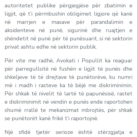
autoritetet publike përgjegjëse për zbatimin e
ligjit, që t’i përmbushin obligimet ligjore që kanë
në marrjen e masave për parandalimin e
aksidenteve në punë, sigurinë dhe ruajtjen e
shëndetit në punë për të punësuarit, si në sektorin
privat ashtu edhe në sektorin publik.
Për vite me radhë, Avokati i Popullit ka reaguar
për parregullsitë në fushën e ligjit të punës dhe
shkeljeve të të drejtave të punëtorëve, ku numri
më i madh i rasteve ka të bëjë me diskriminimin.
Për shkak të nivelit të lartë të papunësisë, rastet
e diskriminimit në vendin e punës ende raportohen
shumë rrallë te mekanizmat mbrojtës, për shkak
se punëtorët kanë frikë t’i raportojnë.
Një sfidë tjetër serioze është stërzgjatja e