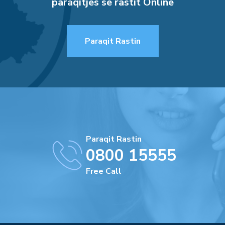
paraqitjes së rastit Online
Paraqit Rastin
Paraqit Rastin
0800 15555
Free Call