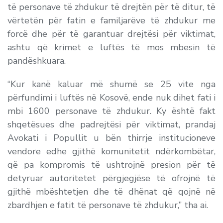
të personave të zhdukur të drejtën për të ditur, të
vërtetën për fatin e familjarëve të zhdukur me
forcë dhe për të garantuar drejtësi për viktimat,
ashtu që krimet e luftës të mos mbesin të
pandëshkuara.
“Kur kanë kaluar më shumë se 25 vite nga
përfundimi i luftës në Kosovë, ende nuk dihet fati i
mbi 1600 personave të zhdukur. Ky është fakt
shqetësues dhe padrejtësi për viktimat, prandaj
Avokati i Popullit u bën thirrje institucioneve
vendore edhe gjithë komunitetit ndërkombëtar,
që pa kompromis të ushtrojnë presion për të
detyruar autoritetet përgjegjëse të ofrojnë të
gjithë mbështetjen dhe të dhënat që qojnë në
zbardhjen e fatit të personave të zhdukur,” tha ai.