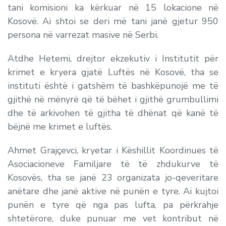
tani komisioni ka kërkuar në 15 lokacione në
Kosovë. Ai shtoi se deri më tani janë gjetur 950
persona në varrezat masive në Serbi.
Atdhe Hetemi, drejtor ekzekutiv i Institutit për
krimet e kryera gjatë Luftës në Kosovë, tha se
instituti është i gatshëm të bashkëpunojë me të
gjithë në mënyrë që të bëhet i gjithë grumbullimi
dhe të arkivohen të gjitha të dhënat që kanë të
bëjnë me krimet e luftës.
Ahmet Grajçevci, kryetar i Këshillit Koordinues të
Asociacioneve Familjare të të zhdukurve të
Kosovës, tha se janë 23 organizata jo-qeveritare
anëtare dhe janë aktive në punën e tyre. Ai kujtoi
punën e tyre që nga pas lufta, pa përkrahje
shtetërore, duke punuar me vet kontribut në