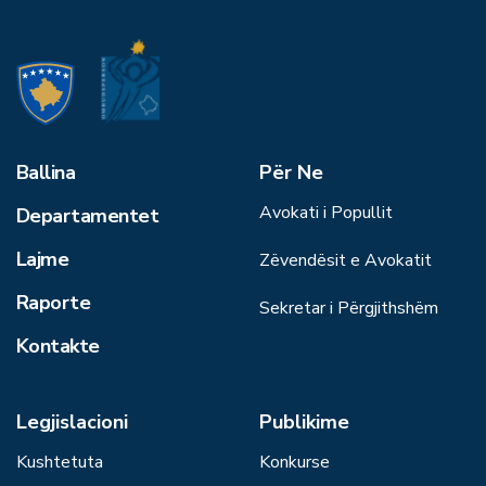
Ballina
Për Ne
Avokati i Popullit
Departamentet
Lajme
Zëvendësit e Avokatit
Raporte
Sekretar i Përgjithshëm
Kontakte
Legjislacioni
Publikime
Kushtetuta
Konkurse