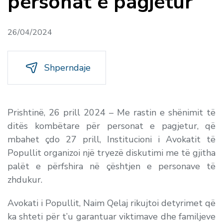
personat e pagjetur
26/04/2024
Shperndaje
Prishtinë, 26 prill 2024 – Me rastin e shënimit të
ditës kombëtare për personat e pagjetur, që
mbahet çdo 27 prill, Institucioni i Avokatit të
Popullit organizoi një tryezë diskutimi me të gjitha
palët e përfshira në çështjen e personave të
zhdukur.
Avokati i Popullit, Naim Qelaj rikujtoi detyrimet që
ka shteti për t’u garantuar viktimave dhe familjeve