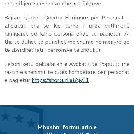
mbledhjen e dëshmive dhe artefakteve.
Bajram Çerkini, Qendra Burimore për Personat e
Zhdukur, tha se kjo temë i prek gjithmonë
familjarët që kanë persona ende të pagjetur. Ai
tha se duhet të punohet më shumë në mënyrë që
të zbardhet fati i personave të zhdukur.
Lexoni këtu deklaratën e Avokatit të Popullit me
rastin e shënimit të ditës kombëtare për personat
e pagjetur
https://shorturl.at/cjvE1
Mbushni formularin e