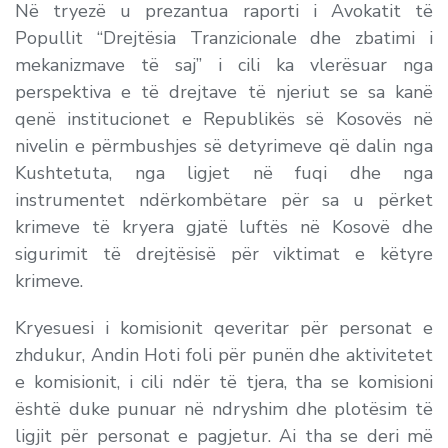
Në tryezë u prezantua raporti i Avokatit të
Popullit “Drejtësia Tranzicionale dhe zbatimi i
mekanizmave të saj” i cili ka vlerësuar nga
perspektiva e të drejtave të njeriut se sa kanë
qenë institucionet e Republikës së Kosovës në
nivelin e përmbushjes së detyrimeve që dalin nga
Kushtetuta, nga ligjet në fuqi dhe nga
instrumentet ndërkombëtare për sa u përket
krimeve të kryera gjatë luftës në Kosovë dhe
sigurimit të drejtësisë për viktimat e këtyre
krimeve.
Kryesuesi i komisionit qeveritar për personat e
zhdukur, Andin Hoti foli për punën dhe aktivitetet
e komisionit, i cili ndër të tjera, tha se komisioni
është duke punuar në ndryshim dhe plotësim të
ligjit për personat e pagjetur. Ai tha se deri më