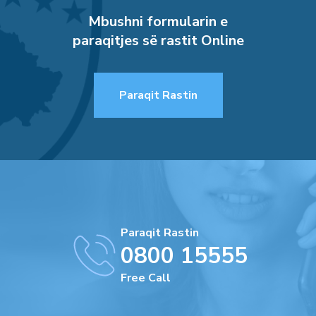
Mbushni formularin e
paraqitjes së rastit Online
Paraqit Rastin
Paraqit Rastin
0800 15555
Free Call