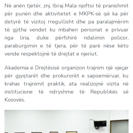
Në anën tjetër, znj. Ibraj Mala njoftoi të pranishmit
për punën dhe aktivitetet e MKPK-së që ka për
detyrë të vizitoj rregullisht dhe pa paralajmërim
të gjitha vendet ku mbahen personat e privuar
nga liria, duke përfshirë ndalimin policor,
paraburgimin e të tjera, për të parë nëse këto
vende respektojnë të drejtat e njeriut.
Akademia e Drejtësisë organizon trajnim një vjeçar
për gjyqtarët dhe prokurorët e sapoemëruar, ku
krahas trajnimit praktik, ata realizojnë vizita në
institucione të ndryshme të Republikës së
Kosovës.