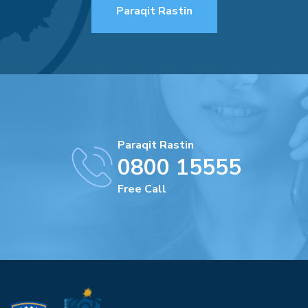
Paraqit Rastin
Paraqit Rastin
0800 15555
Free Call