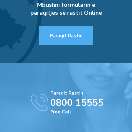
Mbushni formularin e
paraqitjes së rastit Online
Paraqit Rastin
Paraqit Rastin
0800 15555
Free Call