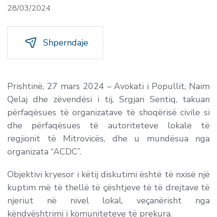
28/03/2024
Shperndaje
Prishtinë, 27 mars 2024 – Avokati i Popullit, Naim
Qelaj dhe zëvendësi i tij, Srgjan Sentiq, takuan
përfaqësues të organizatave të shoqërisë civile si
dhe përfaqësues të autoriteteve lokale të
regjionit të Mitrovicës, dhe u mundësua nga
organizata “ACDC”.
Objektivi kryesor i këtij diskutimi është të nxisë një
kuptim më të thellë të çështjeve të të drejtave të
njeriut në nivel lokal, veçanërisht nga
këndvështrimi i komuniteteve të prekura.