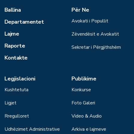
Ballina
Për Ne
Avokati i Popullit
Departamentet
Lajme
Zëvendësit e Avokatit
Raporte
Sekretar i Përgjithshëm
Kontakte
Legjislacioni
Publikime
Kushtetuta
Konkurse
Ligjet
Foto Galeri
Rregulloret
Video & Audio
Udhëzimet Administrative
Arkiva e lajmeve