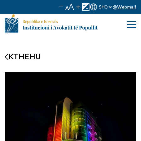
@Webmail
KTHEHU