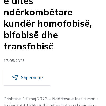
e ditës
ndërkombëtare
kundër homofobisë,
bifobisë dhe
transfobisë
17/05/2023
Shperndaje
Prishtinë, 17 maj 2023 – Ndërtesa e Institucionit
të Avokatit të Popullit ndriçohet në shënimin e