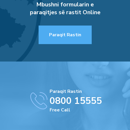
Mbushni formularin e
paraqitjes së rastit Online
Paraqit Rastin
Paraqit Rastin
0800 15555
Free Call