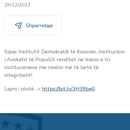
29/12/2023
Shperndaje
Sipas Institutit Demokratik të Kosovës, Institucioni
i Avokatit të Popullit renditet në mesin e tri
institucioneve me nivelin më të lartë të
integritetit!
Lajmi i plotë ->
https://bit.ly/3H39be0