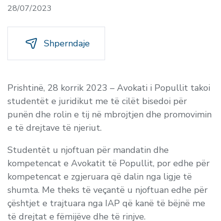
28/07/2023
Shperndaje
Prishtinë, 28 korrik 2023 – Avokati i Popullit takoi
studentët e juridikut me të cilët bisedoi për
punën dhe rolin e tij në mbrojtjen dhe promovimin
e të drejtave të njeriut.
Studentët u njoftuan për mandatin dhe
kompetencat e Avokatit të Popullit, por edhe për
kompetencat e zgjeruara që dalin nga ligje të
shumta. Me theks të veçantë u njoftuan edhe për
çështjet e trajtuara nga IAP që kanë të bëjnë me
të drejtat e fëmijëve dhe të rinjve.