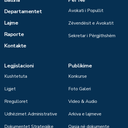
Ballina
Për Ne
Avokati i Popullit
Departamentet
Lajme
Zëvendësit e Avokatit
Raporte
Sekretar i Përgjithshëm
Kontakte
Legjislacioni
Publikime
Kushtetuta
Konkurse
Ligjet
Foto Galeri
Rregulloret
Video & Audio
Udhëzimet Administrative
Arkiva e lajmeve
Dokumentet Strategjike
Qasja në dokumente