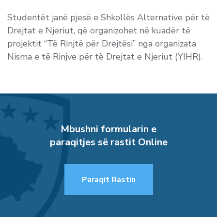
Studentët janë pjesë e Shkollës Alternative për të
Drejtat e Njeriut, që organizohet në kuadër të
projektit “Të Rinjtë për Drejtësi” nga organizata
Nisma e të Rinjve për të Drejtat e Njeriut (YIHR).
Mbushni formularin e
paraqitjes së rastit Online
Paraqit Rastin