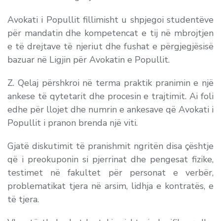
Avokati i Popullit fillimisht u shpjegoi studentëve
për mandatin dhe kompetencat e tij në mbrojtjen
e të drejtave të njeriut dhe fushat e përgjegjësisë
bazuar në Ligjin për Avokatin e Popullit.
Z. Qelaj përshkroi në terma praktik pranimin e një
ankese të qytetarit dhe procesin e trajtimit. Ai foli
edhe për llojet dhe numrin e ankesave që Avokati i
Popullit i pranon brenda një viti.
Gjatë diskutimit të pranishmit ngritën disa çështje
që i preokuponin si pjerrinat dhe pengesat fizike,
testimet në fakultet për personat e verbër,
problematikat tjera në arsim, lidhja e kontratës, e
të tjera.