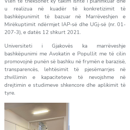
Vlen të theksohet ky takim ishte i planifikuar dhe
u realizua në kuadër të konkretizimit të
bashkëpunimit të bazuar në Marrëveshjen e
Mirëkuptimit ndërmjet IAP-së dhe UGj-së (nr. 01-
207-3), e datës 12 shkurt 2021.
Universiteti i Gjakovës ka marrëveshje
bashkëpunimi me Avokatin e Popullit me të cilin
promovojnë punën së bashku në frymën e barazisë,
transparencës, lehtësimit të pjesëmarrjes në
zhvillimin e kapaciteteve të nevojshme në
drejtimin e studimeve shkencore dhe aplikimit të
tyre.