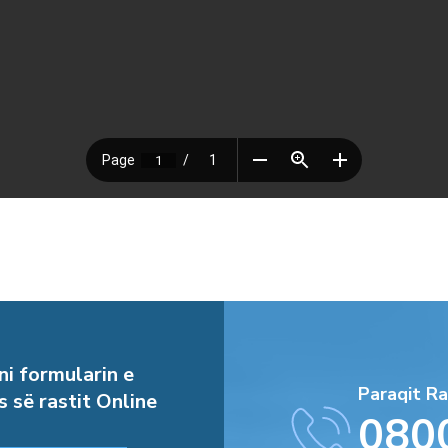
i formularin e
Paraqit Ra
s së rastit Online
080