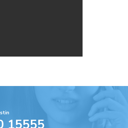
stin
0 15555