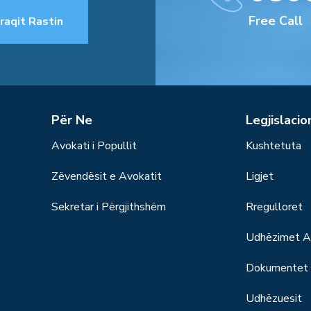
Free Call
raqit Rastin
Për Ne
Legjislacio
Avokati i Popullit
Kushtetuta
Zëvendësit e Avokatit
Ligjet
Sekretar i Përgjithshëm
Rregulloret
Udhëzimet Ad
Dokumentet S
Udhëzuesit