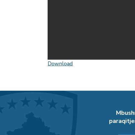
Download
Mbushn
paraqitje