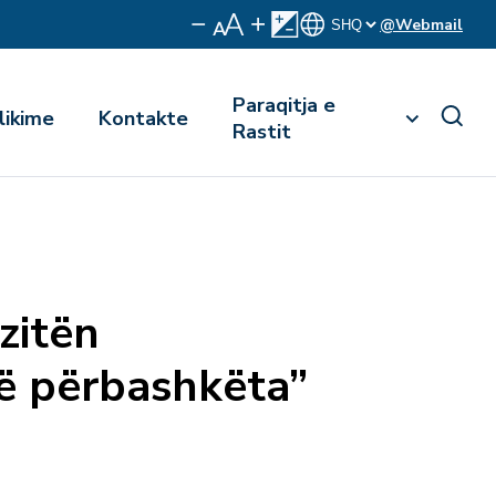
@Webmail
Paraqitja e
likime
Kontakte
Rastit
zitën
të përbashkëta”