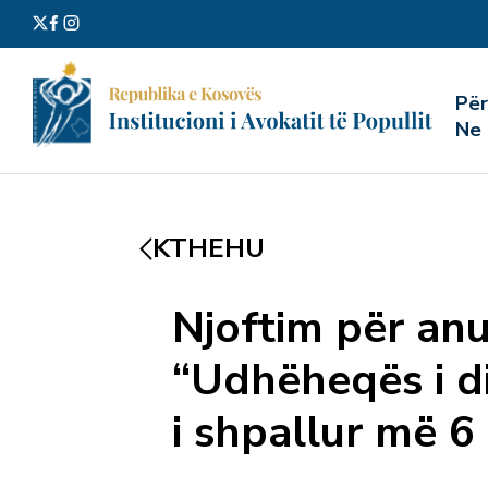
Kërko
Pë
për:
Ne
KTHEHU
Njoftim për anu
“Udhëheqës i di
i shpallur më 6