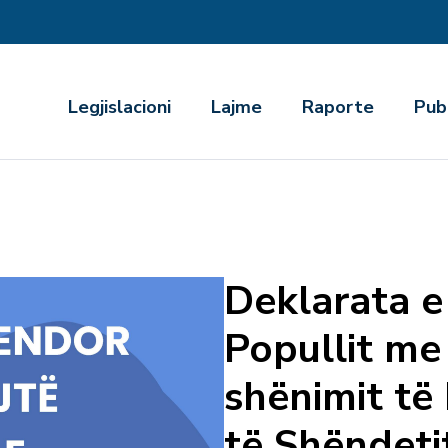
r
Legjislacioni
Lajme
Raporte
Pub
Deklarata e
Popullit me 
shënimit të
të Shëndet