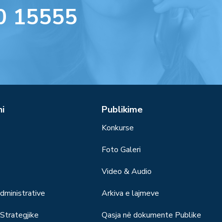
0 15555
ni
Publikime
Konkurse
Foto Galeri
Video & Audio
ministrative
Arkiva e lajmeve
trategjike
Qasja në dokumente Publike