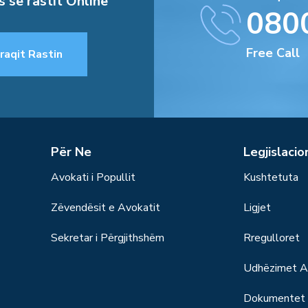
s së rastit Online
080
Free Call
raqit Rastin
Për Ne
Legjislacio
Avokati i Popullit
Kushtetuta
Zëvendësit e Avokatit
Ligjet
Sekretar i Përgjithshëm
Rregulloret
Udhëzimet Ad
Dokumentet S