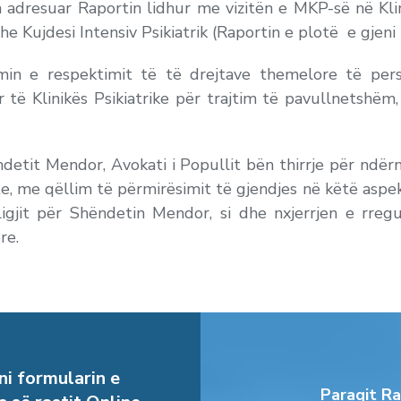
ka adresuar Raportin lidhur me vizitën e MKP-së në Klin
e Kujdesi Intensiv Psikiatrik (Raportin e plotë e gjeni
imin e respektimit të të drejtave themelore të p
 të Klinikës Psikiatrike për trajtim të pavullnetshëm, 
detit Mendor, Avokati i Popullit bën thirrje për ndë
e, me qëllim të përmirësimit të gjendjes në këtë aspek
ë Ligjit për Shëndetin Mendor, si dhe nxjerrjen e rr
re.
i formularin e
Paraqit Ra