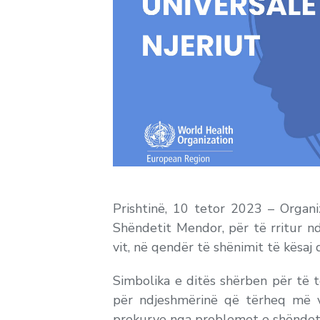
Prishtinë, 10 tetor 2023 – Organi
Shëndetit Mendor, për të rritur 
vit, në qendër të shënimit të kësaj
Simbolika e ditës shërben për të t
për ndjeshmërinë që tërheq më v
prekurve nga problemet e shëndet