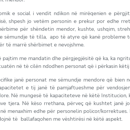
omik e social i vendit ndikon në mirëqenien e përgji
risë, shpesh jo vetëm personin e prekur por edhe rret
shërbime për shëndetin mendor, kushte, ushqim, stre
e sëmundje të tilla, apo të atyre që kanë probleme të
për të marrë shërbimet e nevojshme.
 në pajtim me mandatin dhe përgjegjësitë që ka, ka ngri
ituatën në të cilën ndodhen personat që i përkasin këtij
cifike janë personat me sëmundje mendore që bien nd
, kapacitetet e tij janë të pamjaftueshme për vendos
ore. Në mungesë të kapaciteteve në këtë Institucion, 
e tjera. Në këso rrethana, përveç që kushtet janë j
a në menaxhim edhe për personelin policor/korrektues. 
hdojnë të ballafaqohen me vështirësi në këtë aspekt.