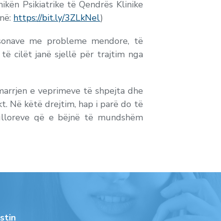
ikën Psikiatrike të Qendrës Klinike
 në:
https://bit.ly/3ZLkNel
)
ersonave me probleme mendore, të
të cilët janë sjellë për trajtim nga
rmarrjen e veprimeve të shpejta dhe
t. Në këtë drejtim, hap i parë do të
egulloreve që e bëjnë të mundshëm
stin