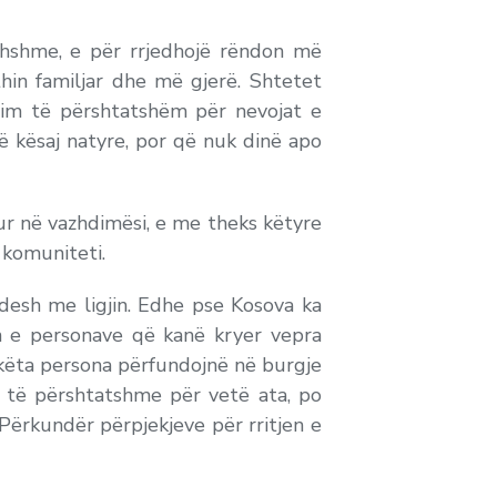
thshme, e për rrjedhojë rëndon më
hin familjar dhe më gjerë. Shtetet
him të përshtatshëm për nevojat e
 kësaj natyre, por që nuk dinë apo
tur në vazhdimësi, e me theks këtyre
 komuniteti.
esh me ligjin. Edhe pse Kosova ka
jen e personave që kanë kryer vepra
këta persona përfundojnë në burgje
o të përshtatshme për vetë ata, po
Përkundër përpjekjeve për rritjen e