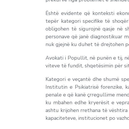
Është evidente që konteksti ekon
tepër kategori specifike të shoqë
obligohen të sigurojnë qasje në 
personave që janë diagnostikuar m
nuk gjejnë ku duhet të drejtohen 
Avokati i Popullit, në punën e tij,
viteve të fundit, shqetësimin për s
Kategori e veçantë dhe shumë spe
Institutin e Psikiatrisë forenzike
penale e që kanë çrregullime mend
ku mbahen edhe kryerësit e veprav
ashtu krijohen rrethana të vështir
kapaciteteve, institucionet po vaz