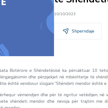
10/10/2023
Shperndaje
zata Botërore e Shëndetësisë ka përcaktuar 10 tetor
ndërgjegjësimin dhe përpjekjet në mbështetje të shën
 dite është vendosur slogani “Shëndeti mendor është e d
ërhequr vëmendjen dhe për të ngritur vetëdijen, në v
ete shëndeti mendor dhe nevoja për trajtim me di
it mendor.