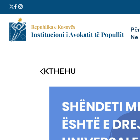
Kërko
Pë
për:
Ne
KTHEHU