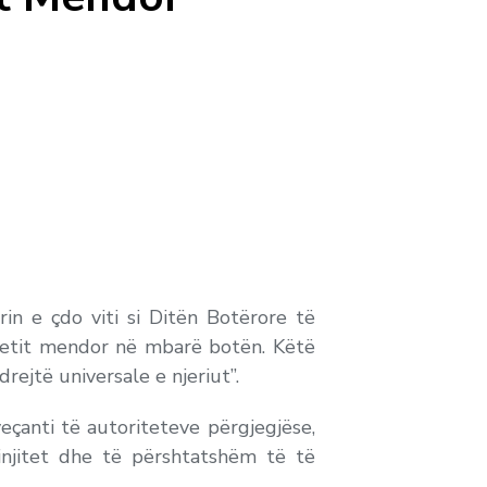
in e çdo viti si Ditën Botërore të
detit mendor në mbarë botën. Këtë
rejtë universale e njeriut”.
eçanti të autoriteteve përgjegjëse,
njitet dhe të përshtatshëm të të