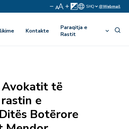
@Webmail
Paraqitja e
likime
Kontakte
Rastit
 Avokatit të
rastin e
 Ditës Botërore
it Mendor