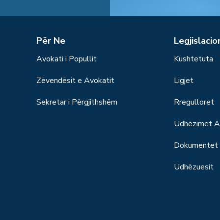
Për Ne
Legjislacio
Avokati i Popullit
Kushtetuta
Zëvendësit e Avokatit
Ligjet
Sekretar i Përgjithshëm
Rregulloret
Udhëzimet Ad
Dokumentet S
Udhëzuesit