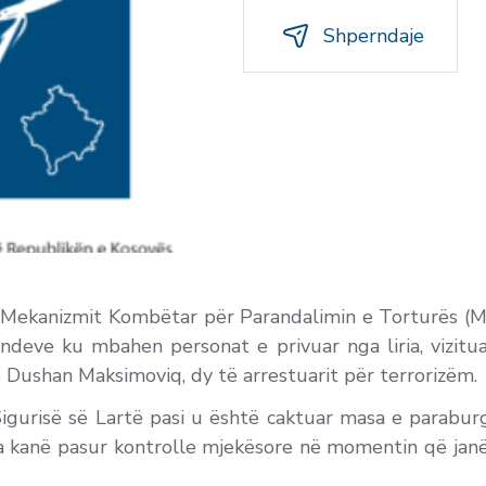
Shperndaje
i Mekanizmit Kombëtar për Parandalimin e Torturës (M
deve ku mbahen personat e privuar nga liria, vizitu
e Dushan Maksimoviq, dy të arrestuarit për terrorizëm.
gurisë së Lartë pasi u është caktuar masa e paraburgi
ta kanë pasur kontrolle mjekësore në momentin që jan