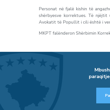
Personat në fjalë kishin të angazh
shërbyesve korrektues. Të njëjti
Avokatit të Popullit i cili është i v
MKPT falënderon Shërbimin Korrekt
Mbushn
paraqitje
Pa