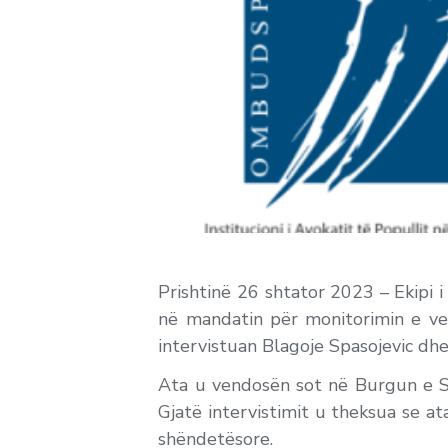
Prishtinë 26 shtator 2023 – Ekipi 
në mandatin për monitorimin e ven
intervistuan Blagoje Spasojevic dh
Ata u vendosën sot në Burgun e Si
Gjatë intervistimit u theksua se a
shëndetësore.