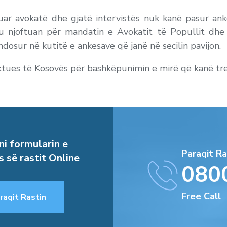
uar avokatë dhe gjatë intervistës nuk kanë pasur ank
t u njoftuan për mandatin e Avokatit të Popullit dhe
endosur në kutitë e ankesave që janë në secilin pavijon.
ues të Kosovës për bashkëpunimin e mirë që kanë treg
i formularin e
Paraqit Ra
s së rastit Online
080
Free Call
raqit Rastin