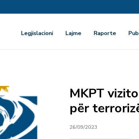
r
Legjislacioni
Lajme
Raporte
Pub
MKPT vizito
për terrori
26/09/2023