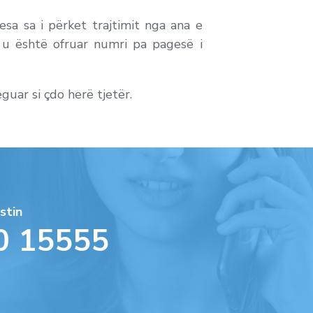
esa sa i përket trajtimit nga ana e
 u është ofruar numri pa pagesë i
uar si çdo herë tjetër.
stin
0 15555