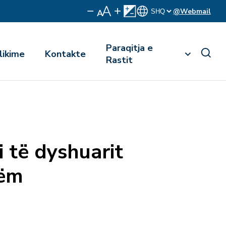
@Webmail
Paraqitja e
likime
Kontakte
Rastit
i të dyshuarit
zëm