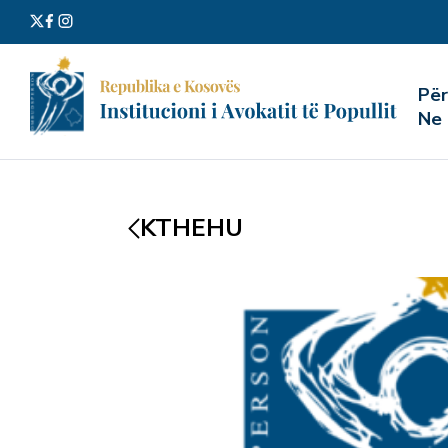
Kërko
Pë
për:
Ne
KTHEHU