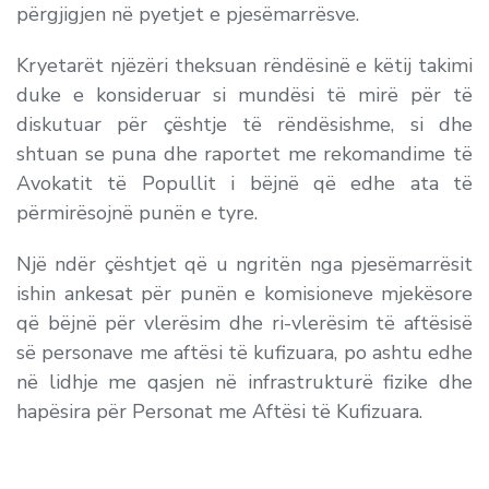
përgjigjen në pyetjet e pjesëmarrësve.
Kryetarët njëzëri theksuan rëndësinë e këtij takimi
duke e konsideruar si mundësi të mirë për të
diskutuar për çështje të rëndësishme, si dhe
shtuan se puna dhe raportet me rekomandime të
Avokatit të Popullit i bëjnë që edhe ata të
përmirësojnë punën e tyre.
Një ndër çështjet që u ngritën nga pjesëmarrësit
ishin ankesat për punën e komisioneve mjekësore
që bëjnë për vlerësim dhe ri-vlerësim të aftësisë
së personave me aftësi të kufizuara, po ashtu edhe
në lidhje me qasjen në infrastrukturë fizike dhe
hapësira për Personat me Aftësi të Kufizuara.