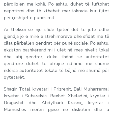
përgjigjen me kohë. Po ashtu, duhet të luftohet
nepotizmi dhe të kthehet meritokracia kur flitet
për çështjet e punësimit.
Ai theksoi se një sfidë tjetër del të jetë edhe
gjendja jo e mirë e strehimoreve dhe sfidat me të
cilat përballen qendrat për punë sociale. Po ashtu,
ekziston bashkërendimi i ulët në mes nivelit lokal
dhe atij qendror, duke thënë se autoritetet
qendrore duhet të ofrojnë ndihmë më shumë
ndërsa autoritetet lokale të bëjnë më shumë për
qytetarët.
Shaqir Totaj, kryetari i Prizrenit, Bali Muharremaj,
kryetar i Suharekës, Bexhet Xheladini, kryetar i
Dragashit dhe Abdylhadi Krasniç, kryetar i
Mamushës morën pjesë në diskutim dhe u