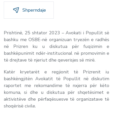
Shperndaje
Prishtinë, 25 shtator 2023 – Avokati i Popullit së
bashku me OSBE-në organizuan tryezën e radhës
në Prizren ku u diskutua për fuqizimin e
bashkëpunimit ndër-institucional në promovimin e
të drejtave të njeriut dhe qeverisjes së mirë.
Katër kryetarët e regjionit të Prizrenit iu
bashkëngjitën Avokatit të Popullit në diskutim
raportet me rekomandime të nxjerra për këto
komuna, si dhe u diskutua për shqetësimet e
aktivistëve dhe përfaqësuesve të organizatave të
shoqërisë civile.