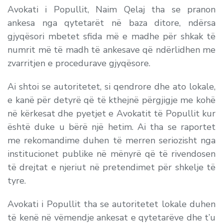
Avokati i Popullit, Naim Qelaj tha se pranon
ankesa nga qytetarët në baza ditore, ndërsa
gjyqësori mbetet sfida më e madhe për shkak të
numrit më të madh të ankesave që ndërlidhen me
zvarritjen e procedurave gjyqësore.
Ai shtoi se autoritetet, si qendrore dhe ato lokale,
e kanë për detyrë që të kthejnë përgjigje me kohë
në kërkesat dhe pyetjet e Avokatit të Popullit kur
është duke u bërë një hetim. Ai tha se raportet
me rekomandime duhen të merren seriozisht nga
institucionet publike në mënyrë që të rivendosen
të drejtat e njeriut në pretendimet për shkelje të
tyre.
Avokati i Popullit tha se autoritetet lokale duhen
të kenë në vëmendje ankesat e qytetarëve dhe t’u