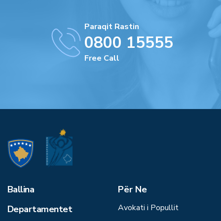
Paraqit Rastin
0800 15555
Free Call
Ballina
Për Ne
Avokati i Popullit
Departamentet