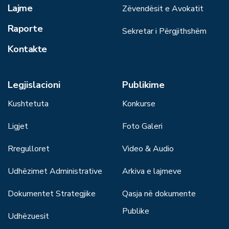
Lajme
Zëvendësit e Avokatit
Raporte
Sekretar i Përgjithshëm
Kontakte
Legjislacioni
Publikime
Kushtetuta
Konkurse
Ligjet
Foto Galeri
Rregulloret
Video & Audio
Udhëzimet Administrative
Arkiva e lajmeve
Dokumentet Strategjike
Qasja në dokumente
Publike
Udhëzuesit