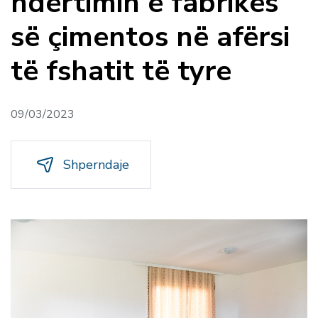
ndërtimin e fabrikes
së çimentos në afërsi
të fshatit të tyre
09/03/2023
Shperndaje