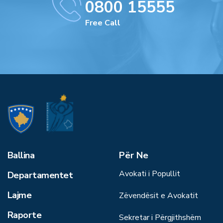
0800 15555
Free Call
Ballina
Për Ne
Avokati i Popullit
Departamentet
Lajme
Zëvendësit e Avokatit
Raporte
Sekretar i Përgjithshëm