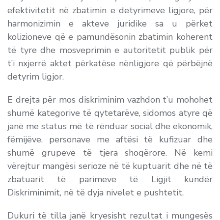
efektivitetit në zbatimin e detyrimeve ligjore, për
harmonizimin e akteve juridike sa u përket
kolizioneve që e pamundësonin zbatimin koherent
të tyre dhe mosveprimin e autoritetit publik për
t’i nxjerrë aktet përkatëse nënligjore që përbëjnë
detyrim ligjor.
E drejta për mos diskriminim vazhdon t’u mohohet
shumë kategorive të qytetarëve, sidomos atyre që
janë me status më të rënduar social dhe ekonomik,
fëmijëve, personave me aftësi të kufizuar dhe
shumë grupeve të tjera shoqërore. Në kemi
vërejtur mangësi serioze në të kuptuarit dhe në të
zbatuarit të parimeve të Ligjit kundër
Diskriminimit, në të dyja nivelet e pushtetit.
Dukuri të tilla janë kryesisht rezultat i mungesës