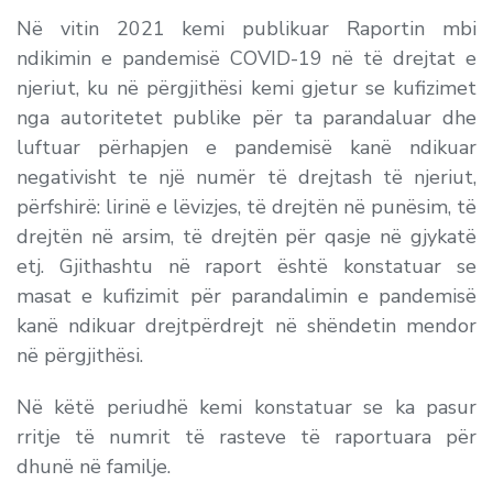
Në vitin 2021 kemi publikuar Raportin mbi
ndikimin e pandemisë COVID-19 në të drejtat e
njeriut, ku në përgjithësi kemi gjetur se kufizimet
nga autoritetet publike për ta parandaluar dhe
luftuar përhapjen e pandemisë kanë ndikuar
negativisht te një numër të drejtash të njeriut,
përfshirë: lirinë e lëvizjes, të drejtën në punësim, të
drejtën në arsim, të drejtën për qasje në gjykatë
etj. Gjithashtu në raport është konstatuar se
masat e kufizimit për parandalimin e pandemisë
kanë ndikuar drejtpërdrejt në shëndetin mendor
në përgjithësi.
Në këtë periudhë kemi konstatuar se ka pasur
rritje të numrit të rasteve të raportuara për
dhunë në familje.