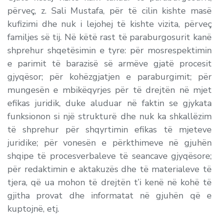
përveç, z. Sali Mustafa, për të cilin kishte masë
kufizimi dhe nuk i lejohej të kishte vizita, përveç
familjes së tij. Në këtë rast të paraburgosurit kanë
shprehur shqetësimin e tyre: për mosrespektimin
e parimit të barazisë së armëve gjatë procesit
gjyqësor; për kohëzgjatjen e paraburgimit; për
mungesën e mbikëqyrjes për të drejtën në mjet
efikas juridik, duke aluduar në faktin se gjykata
funksionon si një strukturë dhe nuk ka shkallëzim
të shprehur për shqyrtimin efikas të mjeteve
juridike; për vonesën e përkthimeve në gjuhën
shqipe të procesverbaleve të seancave gjyqësore;
për redaktimin e aktakuzës dhe të materialeve të
tjera, që ua mohon të drejtën t’i kenë në kohë të
gjitha provat dhe informatat në gjuhën që e
kuptojnë, etj.