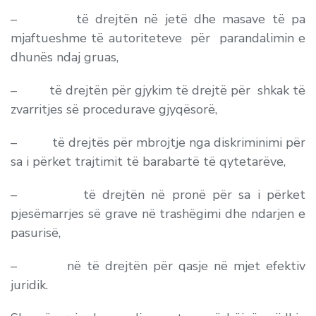
– të drejtën në jetë dhe masave të pa
mjaftueshme të autoriteteve për parandalimin e
dhunës ndaj gruas,
– të drejtën për gjykim të drejtë për shkak të
zvarritjes së procedurave gjyqësorë,
– të drejtës për mbrojtje nga diskriminimi për
sa i përket trajtimit të barabartë të qytetarëve,
– të drejtën në pronë për sa i përket
pjesëmarrjes së grave në trashëgimi dhe ndarjen e
pasurisë,
– në të drejtën për qasje në mjet efektiv
juridik.