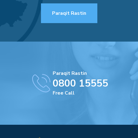
Paraqit Rastin
Paraqit Rastin
0800 15555
Free Call