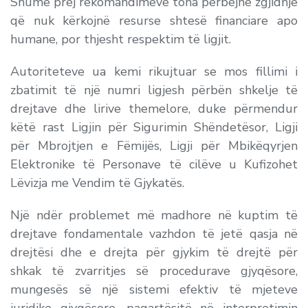
Shumë prej rekomandimeve tona përbëjnë zgjidhje
që nuk kërkojnë resurse shtesë financiare apo
humane, por thjesht respektim të ligjit.
Autoriteteve ua kemi rikujtuar se mos fillimi i
zbatimit të një numri ligjesh përbën shkelje të
drejtave dhe lirive themelore, duke përmendur
këtë rast Ligjin për Sigurimin Shëndetësor, Ligji
për Mbrojtjen e Fëmijës, Ligji për Mbikëqyrjen
Elektronike të Personave të cilëve u Kufizohet
Lëvizja me Vendim të Gjykatës.
Një ndër problemet më madhore në kuptim të
drejtave fondamentale vazhdon të jetë qasja në
drejtësi dhe e drejta për gjykim të drejtë për
shkak të zvarritjes së procedurave gjyqësore,
mungesës së një sistemi efektiv të mjeteve