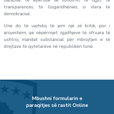
barazisë, të epërsisë së sundimit të ligjit, të
transparencës, të llogaridhënies, si vlera të
demokracisë.
Unë do të vazhdoj të jem një zë kritik, por i
arsyeshëm, që nëpërmjet zgjidhjeve të ofruara të
ushtroj mandat substancial për mbrojtjen e të
drejtave të qytetarëve në republikën tonë.
Mbushni formularin e
paraqitjes së rastit Online