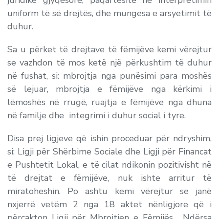
juridike gjyqësore, paqartësitë në interpretimin
uniform të së drejtës, dhe mungesa e arsyetimit të
duhur.
Sa u përket të drejtave të fëmijëve kemi vërejtur
se vazhdon të mos ketë një përkushtim të duhur
në fushat, si: mbrojtja nga punësimi para moshës
së lejuar, mbrojtja e fëmijëve nga kërkimi i
lëmoshës në rrugë, ruajtja e fëmijëve nga dhuna
në familje dhe integrimi i duhur social i tyre.
Disa prej ligjeve që ishin proceduar për ndryshim,
si: Ligji për Shërbime Sociale dhe Ligji për Financat
e Pushtetit Lokal, e të cilat ndikonin pozitivisht në
të drejtat e fëmijëve, nuk ishte arritur të
miratoheshin. Po ashtu kemi vërejtur se janë
nxjerrë vetëm 2 nga 18 aktet nënligjore që i
përcakton Ligji për Mbrojtjen e Fëmijës. Ndërsa