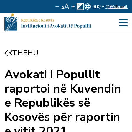
@Webmail
KTHEHU
Avokati i Popullit
raportoi në Kuvendin
e Republikës së
Kosovës për raportin
e vitit 2021