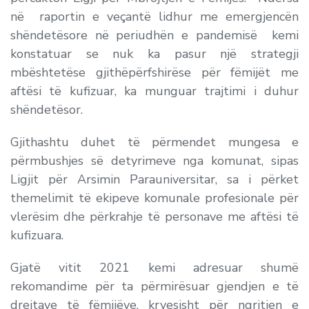
në raportin e veçantë lidhur me emergjencën
shëndetësore në periudhën e pandemisë kemi
konstatuar se nuk ka pasur një strategji
mbështetëse gjithëpërfshirëse për fëmijët me
aftësi të kufizuar, ka munguar trajtimi i duhur
shëndetësor.
Gjithashtu duhet të përmendet mungesa e
përmbushjes së detyrimeve nga komunat, sipas
Ligjit për Arsimin Parauniversitar, sa i përket
themelimit të ekipeve komunale profesionale për
vlerësim dhe përkrahje të personave me aftësi të
kufizuara.
Gjatë vitit 2021 kemi adresuar shumë
rekomandime për ta përmirësuar gjendjen e të
drejtave të fëmijëve, kryesisht për ngritjen e