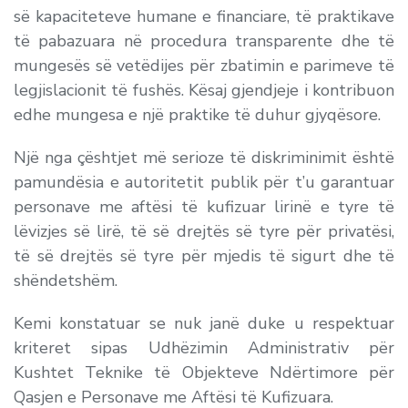
së kapaciteteve humane e financiare, të praktikave
të pabazuara në procedura transparente dhe të
mungesës së vetëdijes për zbatimin e parimeve të
legjislacionit të fushës. Kësaj gjendjeje i kontribuon
edhe mungesa e një praktike të duhur gjyqësore.
Një nga çështjet më serioze të diskriminimit është
pamundësia e autoritetit publik për t’u garantuar
personave me aftësi të kufizuar lirinë e tyre të
lëvizjes së lirë, të së drejtës së tyre për privatësi,
të së drejtës së tyre për mjedis të sigurt dhe të
shëndetshëm.
Kemi konstatuar se nuk janë duke u respektuar
kriteret sipas Udhëzimin Administrativ për
Kushtet Teknike të Objekteve Ndërtimore për
Qasjen e Personave me Aftësi të Kufizuara.