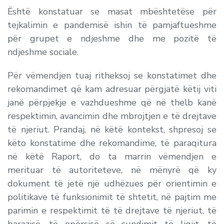
Është konstatuar se masat mbështetëse për
tejkalimin e pandemisë ishin të pamjaftueshme
për grupet e ndjeshme dhe me pozitë të
ndjeshme sociale.
Për vëmendjen tuaj ritheksoj se konstatimet dhe
rekomandimet që kam adresuar përgjatë këtij viti
janë përpjekje e vazhdueshme që në thelb kanë
respektimin, avancimin dhe mbrojtjen e të drejtave
të njeriut. Prandaj, në këtë kontekst, shpresoj se
këto konstatime dhe rekomandime, të paraqitura
në këtë Raport, do ta marrin vëmendjen e
merituar të autoriteteve, në mënyrë që ky
dokument të jetë një udhëzues për orientimin e
politikave të funksionimit të shtetit, në pajtim me
parimin e respektimit të të drejtave të njeriut, të