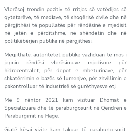
Vlerësoj trendin pozitiv të rritjes së vetëdijes së
qytetarëve, të mediave, të shoqërisë civile dhe në
përgjithësi të popullatës për rëndësinë e mjedisit
në jetën e përditshme, në shëndetin dhe në
politikëbërjen publike në përgjithësi.
Megjithatë, autoritetet publike vazhduan të mos i
jepnin rëndësi vlerësimeve mjedisore për
hidrocentralet, për depot e mbeturinave, për
shkatërrimin e bazës së lumenjve, për zhvillimin e
pakontrolluar të industrisë së gurëthyesve etj.
Më 9 nëntor 2021 kam vizituar Dhomat e
Specializuara dhe të paraburgosurit në Qendrën e
Paraburgimit në Hagë.
Gjatë kësaj vizite kam takuar të paraburgosurit,