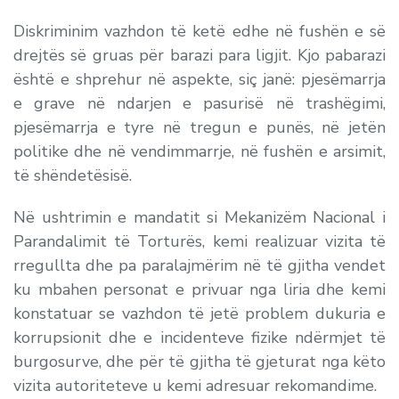
Diskriminim vazhdon të ketë edhe në fushën e së
drejtës së gruas për barazi para ligjit. Kjo pabarazi
është e shprehur në aspekte, siç janë: pjesëmarrja
e grave në ndarjen e pasurisë në trashëgimi,
pjesëmarrja e tyre në tregun e punës, në jetën
politike dhe në vendimmarrje, në fushën e arsimit,
të shëndetësisë.
Në ushtrimin e mandatit si Mekanizëm Nacional i
Parandalimit të Torturës, kemi realizuar vizita të
rregullta dhe pa paralajmërim në të gjitha vendet
ku mbahen personat e privuar nga liria dhe kemi
konstatuar se vazhdon të jetë problem dukuria e
korrupsionit dhe e incidenteve fizike ndërmjet të
burgosurve, dhe për të gjitha të gjeturat nga këto
vizita autoriteteve u kemi adresuar rekomandime.