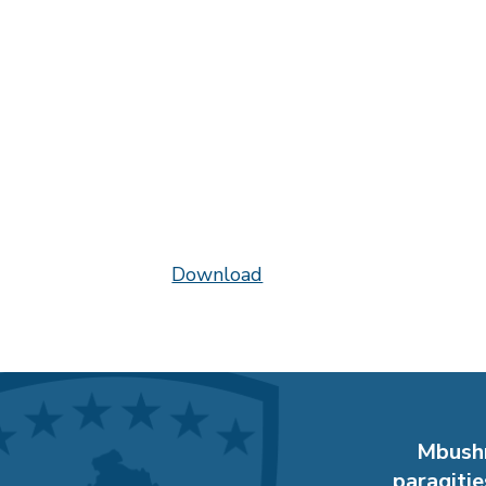
Download
Mbushn
paraqitje