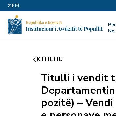
Kërko
Pë
për:
Ne
KTHEHU
Titulli i vendit 
Departamentin 
pozitë) – Vendi
e personave me 