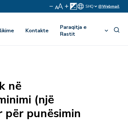
@Webmail
Paraqitja e
likime
Kontakte
Rastit
ik në
inimi (një
ar për punësimin