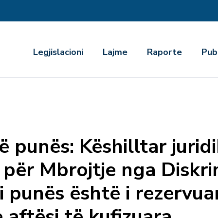
r
Legjislacioni
Lajme
Raporte
Pub
të punës: Këshilltar jurid
për Mbrojtje nga Diskrim
 i punës është i rezervu
aftësi të kufizuara