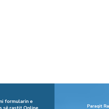
i formularin e
Paraqit Ra
s së rastit Online