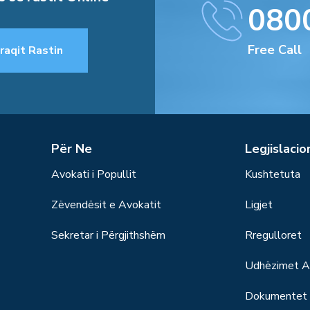
080
Free Call
raqit Rastin
Për Ne
Legjislacio
Avokati i Popullit
Kushtetuta
Zëvendësit e Avokatit
Ligjet
Sekretar i Përgjithshëm
Rregulloret
Udhëzimet Ad
Dokumentet S