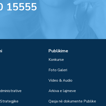
0 15555
ni
Publikime
Konkurse
Foto Galeri
Video & Audio
ministrative
Arkiva e lajmeve
trategjike
Qasja në dokumente Publike