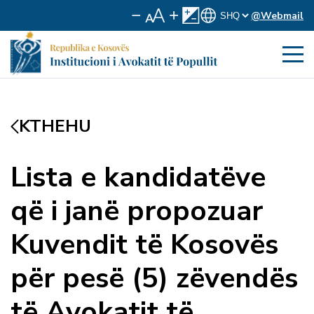
@Webmail
KTHEHU
Lista e kandidatëve
që i janë propozuar
Kuvendit të Kosovës
për pesë (5) zëvendës
të Avokatit të