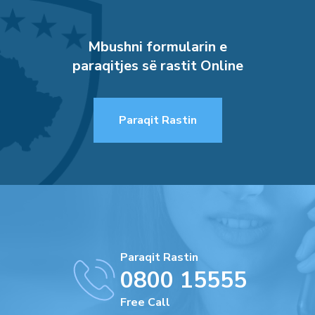
Mbushni formularin e
paraqitjes së rastit Online
Paraqit Rastin
Paraqit Rastin
0800 15555
Free Call