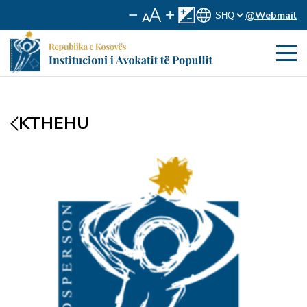
@Webmail
KTHEHU