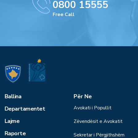
0800 15555
Free Call
Ballina
Për Ne
Avokati i Popullit
Departamentet
Lajme
Zëvendësit e Avokatit
Raporte
Sekretar i Përgjithshëm