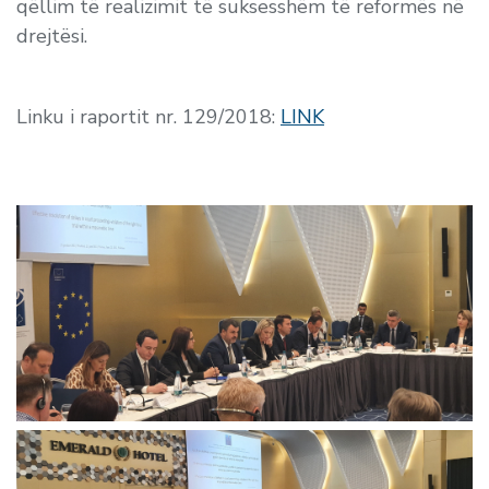
qëllim të realizimit të suksesshëm të reformës në
drejtësi.
Linku i raportit nr. 129/2018:
LINK