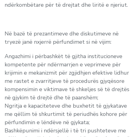
ndërkombëtare për të drejtat dhe liritë e njeriut.
Në bazë të prezantimeve dhe diskutimeve në
tryezë janë nxjerrë përfundimet si në vijim:
Angazhimi i përbashkët të gjitha institucioneve
kompetente për ndërmarrjen e veprimeve për
krijimin e mekanizmit për zgjidhjen efektive lidhur
me rastet e zvarritjeve të procedurës gjyqësore
kompensimin e viktimave të shkeljes së të drejtës
në gjykim të drejtë dhe të paanshëm;
Ngritja e kapaciteteve dhe buxhetit të gjykatave
me qëllim të shkurtimit të periudhës kohore për
përfundimin e lëndëve në gjykata;
Bashkëpunimi i ndërsjellë i të tri pushteteve me