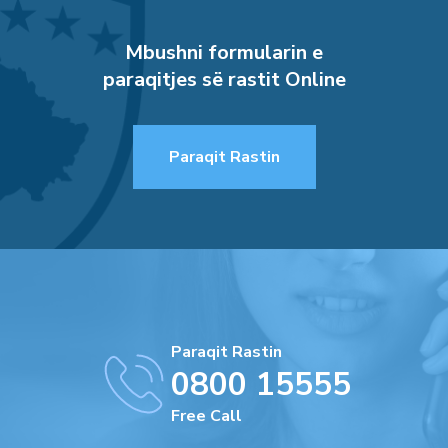
Mbushni formularin e
paraqitjes së rastit Online
Paraqit Rastin
Paraqit Rastin
0800 15555
Free Call