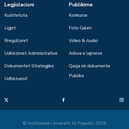
Legjislacioni
Publikime
Kushtetuta
Konkurse
Ligjet
Foto Galeri
Rregulloret
Video & Audio
Udhëzimet Administrative
Arkiva e lajmeve
Dokumentet Strategjike
Qasja në dokumente
Publike
Udhëzuesit
© Institucioni i Avokatit të Popullit 2026