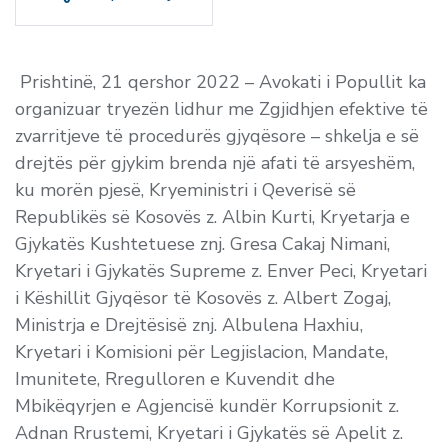
P
rishtinë, 21 qershor 2022 – Avokati i Popullit ka
organizuar tryezën lidhur me
Zgjidhjen efektive të
zvarritjeve të procedurës gjyqësore – shkelja e së
drejtës për gjykim brenda një afati të arsyeshëm
,
ku morën pjesë, Kryeministri i Qeverisë së
Republikës së Kosovës z. Albin Kurti, Kryetarja e
Gjykatës Kushtetuese znj. Gresa Cakaj Nimani,
Kryetari i Gjykatës Supreme z. Enver Peci, Kryetari
i Këshillit Gjyqësor të Kosovës z. Albert Zogaj,
Ministrja e Drejtësisë znj. Albulena Haxhiu,
Kryetari i Komisioni për Legjislacion, Mandate,
Imunitete, Rregulloren e Kuvendit dhe
Mbikëqyrjen e Agjencisë kundër Korrupsionit z.
Adnan Rrustemi, Kryetari i Gjykatës së Apelit z.