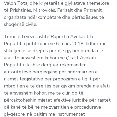
Valon Totaj dhe kryetarët e gjykatave themelore
të Prishtinës, Mitrovicës, Ferizajt dhe Prizrenit,
organizata ndërkombëtare dhe përfaqësues të
shoqërisë civile.
Teme e tryezës ishte Raporti i Avokatit të
Popullit, i publikuar më 6 mars 2018, lidhur me
shkeljen e së drejtës për një gjykim brenda një
afati të arsyeshëm kohor me ç’ rast Avokati i
Popullit u kishte dërguar rekomandim
autoriteteve përgjegjëse për ndërmarrjen e
nismës legjislative për propozimin e ligjit për
mbrojtjen e të drejtës për gjykim brenda një afati
të arsyeshëm kohor, me të cilin do të
përcaktoheshin mjetet efektive juridike për rastet
që kanë të bëjnë me zvarritjen e procedurave
gjyqësore, në pajtim me instrumentet