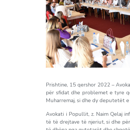
Prishtine, 15 qershor 2022 – Avoka
për sfidat dhe problemet e tyre që
Muharremaj, si dhe dy deputetët e K
Avokati i Popullit, z. Naim Qelaj 
të të drejtave të njeriut, si dhe p
të dhëna nga qytetarët dhe shqetë