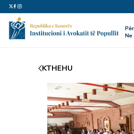
Kërko
Pë
për:
Ne
KTHEHU