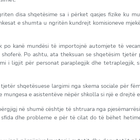
riten disa shqetësime sa i përket qasjes fizike ku mu
nkesat e shumta u ngritën kundrejt komisioneve mjekë
k po kanë mundësi të importojnë automjete të vecant
shoferë. Po ashtu, ata theksuan se shqetësim tjetër p
i i ligjit për personat paraplegjik dhe tetraplegjik, s
e tjetër shqetësuese largimi nga skema sociale për f
 mungesa e asistentëve nëpër shkolla si një e drejtë e 
 përgjigj në shumë cështje të shtruara nga pjesëmarrës
ë sfida dhe probleme e për të cilat do të bëhet het