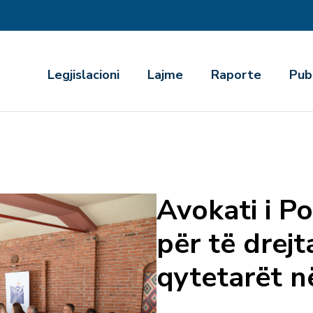
r
Legjislacioni
Lajme
Raporte
Pub
Avokati i Po
për të drejt
qytetarët n