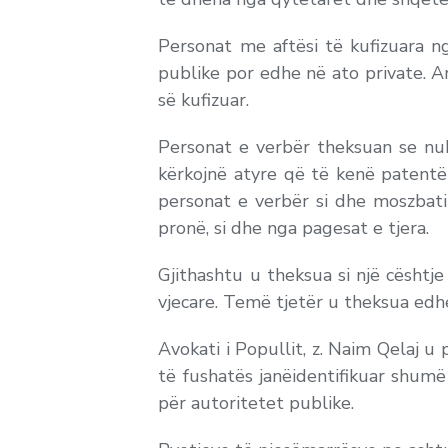
Personat me aftësi të kufizuara ng
publike por edhe në ato private. A
së kufizuar.
Personat e verbër theksuan se nu
kërkojnë atyre që të kenë patentë 
personat e verbër si dhe moszbatim
pronë, si dhe nga pagesat e tjera.
Gjithashtu u theksua si një cështj
vjecare. Temë tjetër u theksua edhe
Avokati i Popullit, z. Naim Qelaj u
të fushatës janëidentifikuar shum
për autoritetet publike.