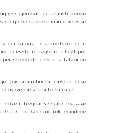
ngojnë pjerrinat nëpër institucione
sore që bëjnë vlerësimin e aftësisë
a për ta pasi që autoritetet po u
ër ta është moszabtimi i ligjit për
i për shembull lirimi nga tatimi në
ëmijët pasi ata mbushin moshën pesë
fëmijëve me aftësi të kufizuar.
it, duke u treguar se gjatë tryezave
ime dhe do të dalin me rekomandime