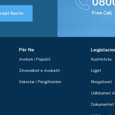
080
Free Call
raqit Rastin
Për Ne
Legjislacio
Avokati i Popullit
Kushtetuta
Zëvendësit e Avokatit
Ligjet
Sekretar i Përgjithshëm
Rregulloret
Udhëzimet Ad
Dokumentet S