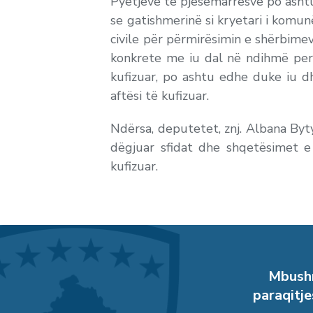
Pyetjeve të pjesëmarrësve po ashtu 
se gatishmerinë si kryetari i komu
civile për përmirësimin e shërbime
konkrete me iu dal në ndihmë pers
kufizuar, po ashtu edhe duke iu 
aftësi të kufizuar.
Ndërsa, deputetet, znj. Albana Byt
dëgjuar sfidat dhe shqetësimet e
kufizuar.
Mbushn
paraqitje