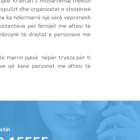
jalë. Kryetari z. Muharremaj theksoi
opullit dhe organizatat e shoqërisë
una ka ndërmarrë një sërë veprimesh
istentëve për fëmijët me aftësi të
mbrojnë të drejtat e personave me
të marrin pjesë nëpër tryeza për ti
eve që kanë personat me aftësi të
stin