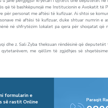
u janë përgjigjur kryetari i qytetit dhe deputetët në f
nës që të bashkëpunojë me Institucionin e Avokatit të P
ve për personat me aftësi të kufizuar. Ai shtoi se kom
onave më aftësi të kufizuar, duke shtuar numrin e as
dhënë në shfrytëzim lokalet pa qera për shoqatat që 
yqi dhe z. Sali Zyba theksuan rëndësinë që deputetët 
 qytetarëvem, me qëllim të zgjidhjes së shqetësim
i formularin e
Paraqit Ra
s së rastit Online