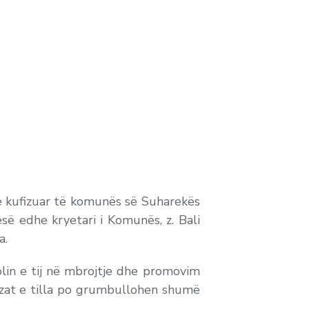
të kufizuar të komunës së Suharekës
së edhe kryetari i Komunës, z. Bali
a.
olin e tij në mbrojtje dhe promovim
ryezat e tilla po grumbullohen shumë