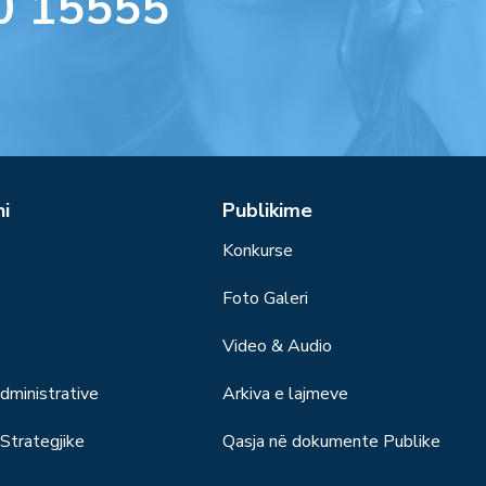
0 15555
ni
Publikime
Konkurse
Foto Galeri
Video & Audio
ministrative
Arkiva e lajmeve
trategjike
Qasja në dokumente Publike