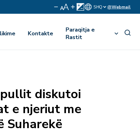
@Webmail
Paraqitja e
likime
Kontakte
Rastit
pullit diskutoi
at e njeriut me
ë Suharekë