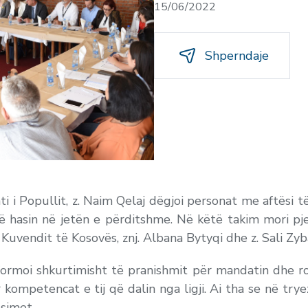
15/06/2022
Shperndaje
ti i Popullit, z. Naim Qelaj dëgjoi personat me aftësi 
 hasin në jetën e përditshme. Në këtë takim mori pje
uvendit të Kosovës, znj. Albana Bytyqi dhe z. Sali Zyb
informoi shkurtimisht të pranishmit për mandatin dhe r
ër kompetencat e tij që dalin nga ligji. Ai tha se në t
simet.