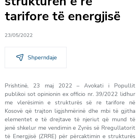
strukturën e re
tarifore të energjisë
23/05/2022
Shperndaje
Prishtinë, 23 maj 2022 – Avokati i Popullit
publikoi sot opinionin ex officio nr. 39/2022 lidhur
me vlerësimin e strukturës së re tarifore në
Kosovë që trajton ligjshmërinë dhe mbi të gjitha
elementet e të drejtave të njeriut që mund të
jenë shkelur me vendimin e Zyrës së Rregullatorit
të Energjisë (ZRRE) për përcaktimin e strukturës