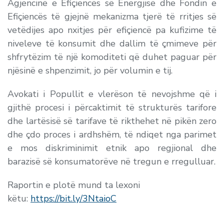
Agjencinë e Efiçiencës së Energjisë dhe Fondin e
Efiçiencës të gjejnë mekanizma tjerë të rritjes së
vetëdijes apo nxitjes për efiçiencë pa kufizime të
niveleve të konsumit dhe dallim të çmimeve për
shfrytëzim të një komoditeti që duhet paguar për
njësinë e shpenzimit, jo për volumin e tij.
Avokati i Popullit e vlerëson të nevojshme që i
gjithë procesi i përcaktimit të strukturës tarifore
dhe lartësisë së tarifave të rikthehet në pikën zero
dhe çdo proces i ardhshëm, të ndiqet nga parimet
e mos diskriminimit etnik apo regjional dhe
barazisë së konsumatorëve në tregun e rregulluar.
Raportin e plotë mund ta lexoni
këtu:
https://bit.ly/3NtaioC