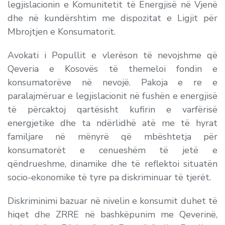
legjislacionin e Komunitetit të Energjisë në Vjenë
dhe në kundërshtim me dispozitat e Ligjit për
Mbrojtjen e Konsumatorit.
Avokati i Popullit e vlerëson të nevojshme që
Qeveria e Kosovës të themeloi fondin e
konsumatorëve në nevojë. Pakoja e re e
paralajmëruar e legjislacionit në fushën e energjisë
të përcaktoj qartësisht kufirin e varfërisë
energjetike dhe ta ndërlidhë atë me të hyrat
familjare në mënyrë që mbështetja për
konsumatorët e cenueshëm të jetë e
qëndrueshme, dinamike dhe të reflektoi situatën
socio-ekonomike të tyre pa diskriminuar të tjerët.
Diskriminimi bazuar në nivelin e konsumit duhet të
hiqet dhe ZRRE në bashkëpunim me Qeverinë,