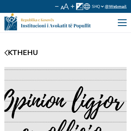
@Webmail
KTHEHU