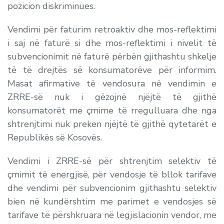
pozicion diskriminues.
Vendimi për faturim retroaktiv dhe mos-reflektimi
i saj në faturë si dhe mos-reflektimi i nivelit të
subvencionimit në faturë përbën gjithashtu shkelje
të të drejtës së konsumatorëve për informim.
Masat afirmative të vendosura në vendimin e
ZRRE-së nuk i gëzojnë njëjtë të gjithë
konsumatorët me çmime të rregulluara dhe nga
shtrenjtimi nuk preken njëjtë të gjithë qytetarët e
Republikës së Kosovës.
Vendimi i ZRRE-së për shtrenjtim selektiv të
çmimit të energjisë, për vendosje të bllok tarifave
dhe vendimi për subvencionim gjithashtu selektiv
bien në kundërshtim me parimet e vendosjes së
tarifave të përshkruara në legjislacionin vendor, me