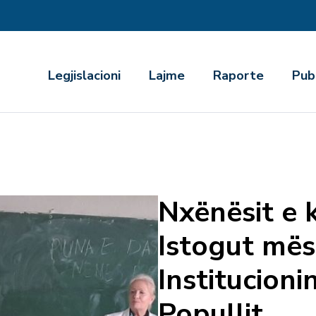
r
Legjislacioni
Lajme
Raporte
Pub
Nxënësit e
Istogut mës
Institucioni
Popullit