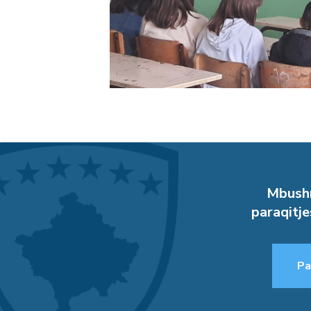
Mbushn
paraqitje
Pa