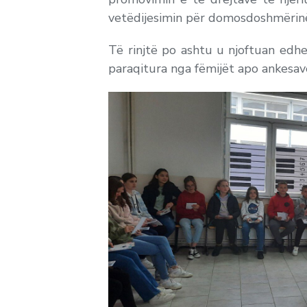
vetëdijesimin për domosdoshmërinë
Të rinjtë po ashtu u njoftuan edh
paraqitura nga fëmijët apo ankesav