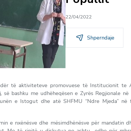
22/04/2022
Shperndaje
dër të aktiviteteve promovuese të Institucionit te 
aj, së bashku me udhëheqësen e Zyrës Regjionale në Pe
omunën e Istogut dhe atë SHFMU “Ndre Mjeda” në
mimin e nxënësve dhe mësimdhënësve për mandatin dh
iut. Me të rinjtë u diskutua po ashtu edhe për mbroj