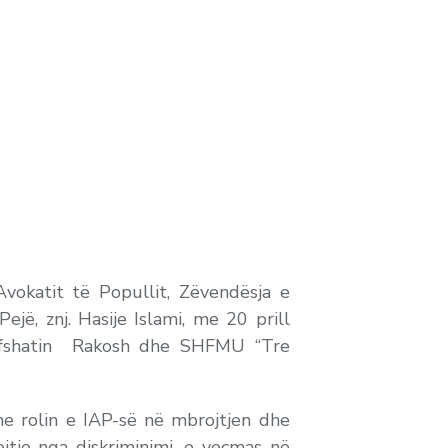
Avokatit të Popullit, Zëvendësja e
jë, znj. Hasije Islami, me 20 prill
 fshatin Rakosh dhe SHFMU “Tre
e rolin e IAP-së në mbrojtjen dhe
tje nga diskriminimi, e veçmas në