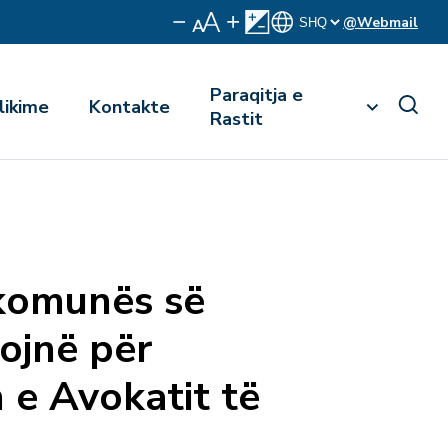
@Webmail
Paraqitja e
likime
Kontakte
Rastit
 komunës së
ojnë për
n e Avokatit të