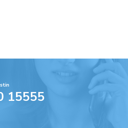
stin
0 15555