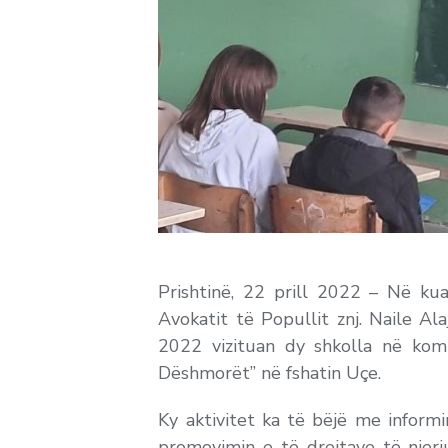
Prishtinë, 22 prill 2022 – Në kua
Avokatit të Popullit znj. Naile Al
2022 vizituan dy shkolla në k
Dëshmorët” në fshatin Uçe.
Ky aktivitet ka të bëjë me infor
promovimin e të drejtave të njer