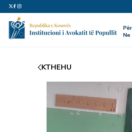
Kërko
Pë
për:
Ne
KTHEHU