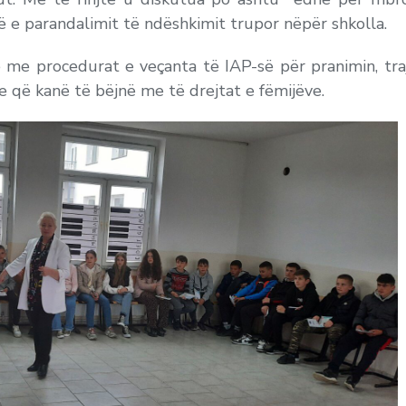
 e parandalimit të ndëshkimit trupor nëpër shkolla.
e me procedurat e veçanta të IAP-së për pranimin, tra
e që kanë të bëjnë me të drejtat e fëmijëve.