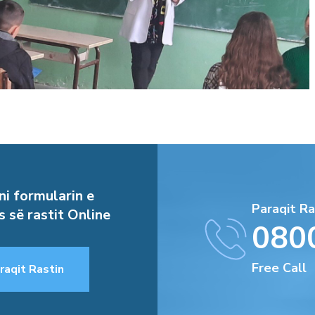
i formularin e
Paraqit Ra
s së rastit Online
080
Free Call
raqit Rastin