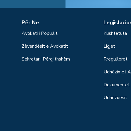
Për Ne
Legjislacio
Avokati i Popullit
Kushtetuta
Zëvendësit e Avokatit
Ligjet
Sekretar i Përgjithshëm
Rregulloret
Udhëzimet Ad
Dokumentet S
Udhëzuesit