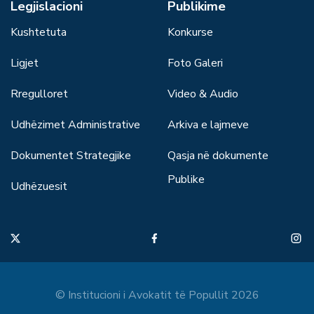
Legjislacioni
Publikime
Kushtetuta
Konkurse
Ligjet
Foto Galeri
Rregulloret
Video & Audio
Udhëzimet Administrative
Arkiva e lajmeve
Dokumentet Strategjike
Qasja në dokumente
Publike
Udhëzuesit
© Institucioni i Avokatit të Popullit 2026