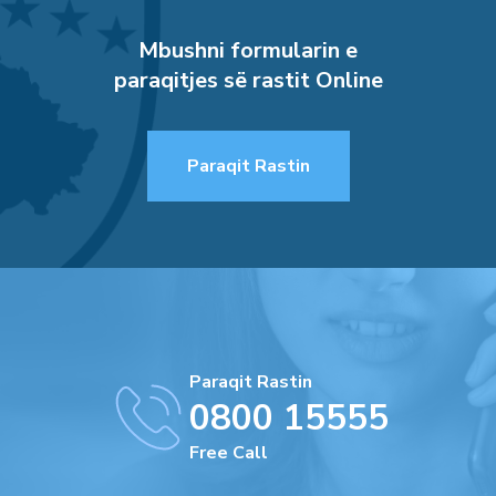
Mbushni formularin e
paraqitjes së rastit Online
Paraqit Rastin
Paraqit Rastin
0800 15555
Free Call