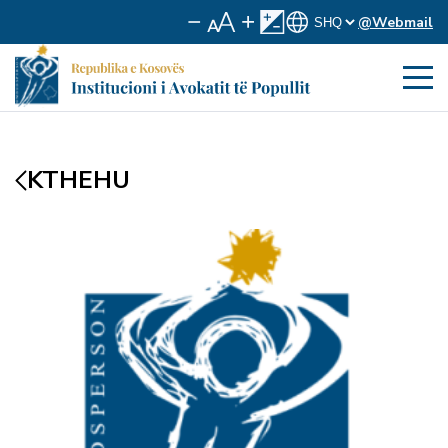
@Webmail
KTHEHU