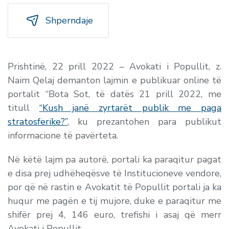
Shperndaje
Prishtinë, 22 prill 2022 – Avokati i Popullit, z.
Naim Qelaj demanton lajmin e publikuar online të
portalit “Bota Sot, të datës 21 prill 2022, me
titull
“Kush janë zyrtarët publik me paga
stratosferike?”
, ku prezantohen para publikut
informacione të pavërteta.
Në këtë lajm pa autorë, portali ka paraqitur pagat
e disa prej udhëheqësve të Institucioneve vendore,
por që në rastin e Avokatit të Popullit portali ja ka
huqur me pagën e tij mujore, duke e paraqitur me
shifër prej 4, 146 euro, trefishi i asaj që merr
Avokati i Popullit.