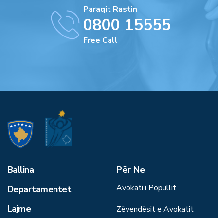
Paraqit Rastin
0800 15555
Free Call
Ballina
Për Ne
Avokati i Popullit
Departamentet
Lajme
Zëvendësit e Avokatit