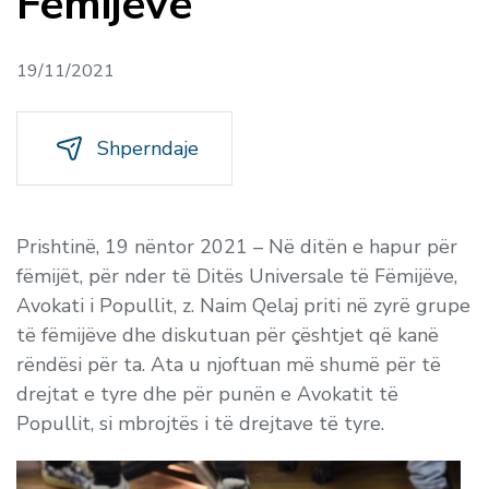
Fëmijëve
19/11/2021
Shperndaje
Prishtinë, 19 nëntor 2021 – Në ditën e hapur për
fëmijët, për nder të Ditës Universale të Fëmijëve,
Avokati i Popullit, z. Naim Qelaj priti në zyrë grupe
të fëmijëve dhe diskutuan për çështjet që kanë
rëndësi për ta. Ata u njoftuan më shumë për të
drejtat e tyre dhe për punën e Avokatit të
Popullit, si mbrojtës i të drejtave të tyre.