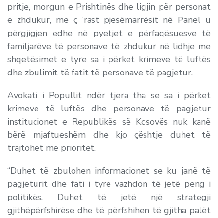
pritje, morgun e Prishtinës dhe ligjin për personat
e zhdukur, me ç ‘rast pjesëmarrësit në Panel u
përgjigjen edhe në pyetjet e përfaqësuesve të
familjarëve të personave të zhdukur në lidhje me
shqetësimet e tyre sa i përket krimeve të luftës
dhe zbulimit të fatit të personave të pagjetur.
Avokati i Popullit ndër tjera tha se sa i përket
krimeve të luftës dhe personave të pagjetur
institucionet e Republikës së Kosovës nuk kanë
bërë mjaftueshëm dhe kjo çështje duhet të
trajtohet me prioritet.
“Duhet të zbulohen informacionet se ku janë të
pagjeturit dhe fati i tyre vazhdon të jetë peng i
politikës. Duhet të jetë një strategji
gjithëpërfshirëse dhe të përfshihen të gjitha palët