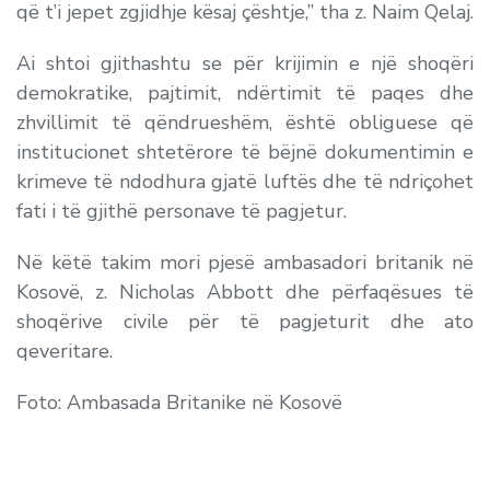
që t’i jepet zgjidhje kësaj çështje,” tha z. Naim Qelaj.
Ai shtoi gjithashtu se për krijimin e një shoqëri
demokratike, pajtimit, ndërtimit të paqes dhe
zhvillimit të qëndrueshëm, është obliguese që
institucionet shtetërore të bëjnë dokumentimin e
krimeve të ndodhura gjatë luftës dhe të ndriçohet
fati i të gjithë personave të pagjetur.
Në këtë takim mori pjesë ambasadori britanik në
Kosovë, z. Nicholas Abbott dhe përfaqësues të
shoqërive civile për të pagjeturit dhe ato
qeveritare.
Foto: Ambasada Britanike në Kosovë