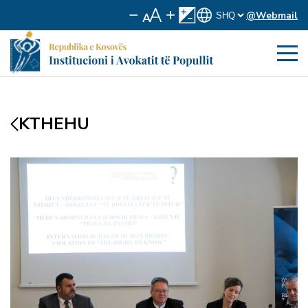
@Webmail
KTHEHU