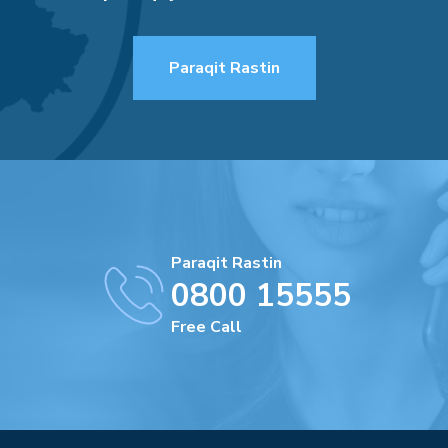
Paraqit Rastin
Paraqit Rastin
0800 15555
Free Call