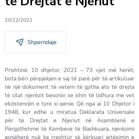
të Drejtat e Njeriut
10/12/2021
Shperndaje
Prishtinë, 10 dhjetor, 2021 – 73 vjet më herët,
bota bëri përpjekjen e saj të parë për të artikuluar
në një dokument të vetëm të gjitha ato të drejta
të cilat njerëzit besonin se ishin të lidhura me vet
ekzistencën e tyre si qenie. Që nga ai 10 Dhjetor i
1948, kur edhe u miratua Deklarata Universale
për të Drejtat e Njeriut në Asamblenë e
Përgjithshme të Kombeve të Bashkuara, njerëzimi
asnjëherë nuk ka rreshtur së kërkuari jetësimin e