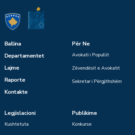
Ballina
Për Ne
Avokati i Popullit
Departamentet
Lajme
Zëvendësit e Avokatit
Raporte
Sekretar i Përgjithshëm
Kontakte
Legjislacioni
Publikime
Kushtetuta
Konkurse