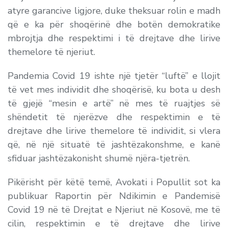
atyre garancive ligjore, duke theksuar rolin e madh
që e ka për shoqërinë dhe botën demokratike
mbrojtja dhe respektimi i të drejtave dhe lirive
themelore të njeriut.
Pandemia Covid 19 ishte një tjetër “luftë” e llojit
të vet mes individit dhe shoqërisë, ku bota u desh
të gjejë “mesin e artë” në mes të ruajtjes së
shëndetit të njerëzve dhe respektimin e të
drejtave dhe lirive themelore të individit, si vlera
që, në një situatë të jashtëzakonshme, e kanë
sfiduar jashtëzakonisht shumë njëra-tjetrën.
Pikërisht për këtë temë, Avokati i Popullit sot ka
publikuar Raportin për Ndikimin e Pandemisë
Covid 19 në të Drejtat e Njeriut në Kosovë, me të
cilin, respektimin e të drejtave dhe lirive