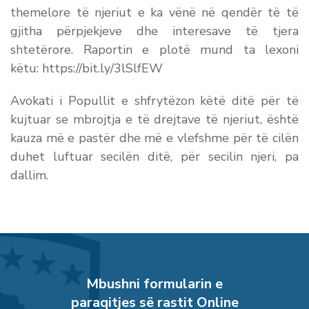
themelore të njeriut e ka vënë në qendër të të
gjitha përpjekjeve dhe interesave të tjera
shtetërore. Raportin e plotë mund ta lexoni
këtu: https://bit.ly/3lSlfEW
Avokati i Popullit e shfrytëzon këtë ditë për të
kujtuar se mbrojtja e të drejtave të njeriut, është
kauza më e pastër dhe më e vlefshme për të cilën
duhet luftuar secilën ditë, për secilin njeri, pa
dallim.
Mbushni formularin e
paraqitjes së rastit Online