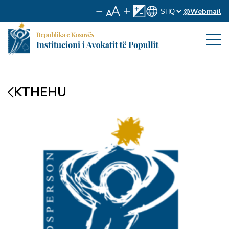
@Webmail
KTHEHU