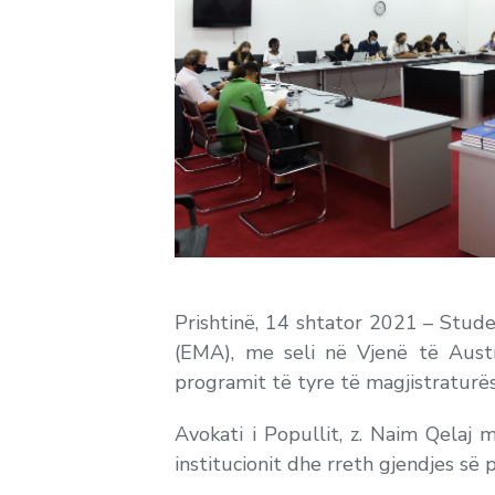
Prishtinë, 14 shtator 2021 – Stu
(EMA), me seli në Vjenë të Austri
programit të tyre të magjistraturës
Avokati i Popullit, z. Naim Qelaj 
institucionit dhe rreth gjendjes së 