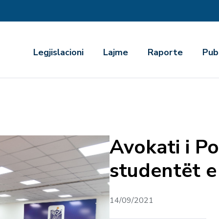
r
Legjislacioni
Lajme
Raporte
Pub
Avokati i Po
studentët 
14/09/2021