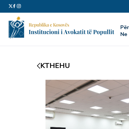
Kërko
Pë
për:
Ne
KTHEHU