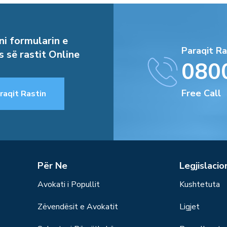
i formularin e
Paraqit Ra
s së rastit Online
080
Free Call
raqit Rastin
Për Ne
Legjislacio
Avokati i Popullit
Kushtetuta
Zëvendësit e Avokatit
Ligjet