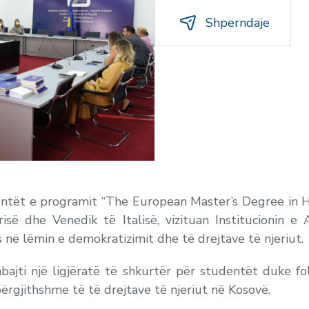
Shperndaje
dentët e programit “The European Master’s Degree in 
së dhe Venedik të Italisë, vizituan Institucionin e
 në lëmin e demokratizimit dhe të drejtave të njeriut.
mbajti një ligjëratë të shkurtër për studentët duke f
përgjithshme të të drejtave të njeriut në Kosovë.