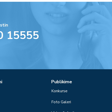
stin
0 15555
ni
Publikime
Konkurse
Foto Galeri