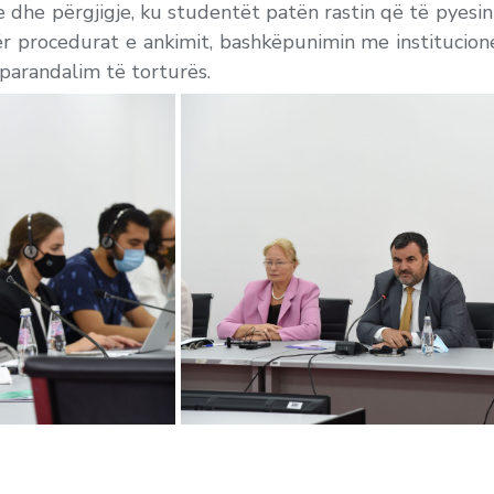
e dhe përgjigje, ku studentët patën rastin që të pyesi
 për procedurat e ankimit, bashkëpunimin me instituci
arandalim të torturës.