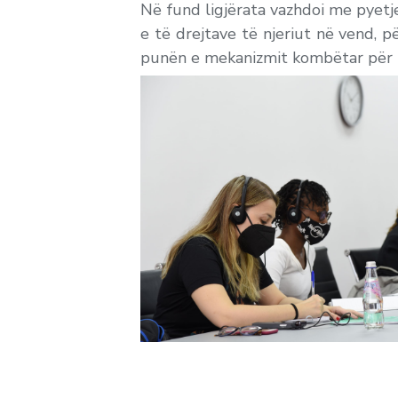
Në fund ligjërata vazhdoi me pyetj
e të drejtave të njeriut në vend,
punën e mekanizmit kombëtar për p