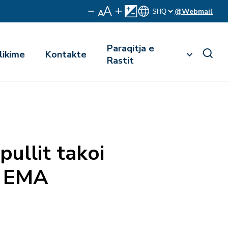
@Webmail
Paraqitja e
likime
Kontakte
Rastit
pullit takoi
e EMA