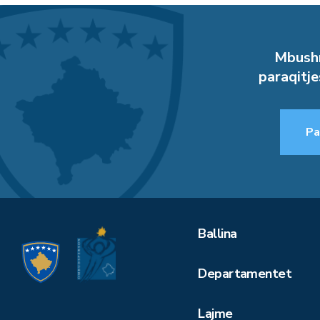
Mbushn
paraqitje
Pa
Ballina
Departamentet
Lajme