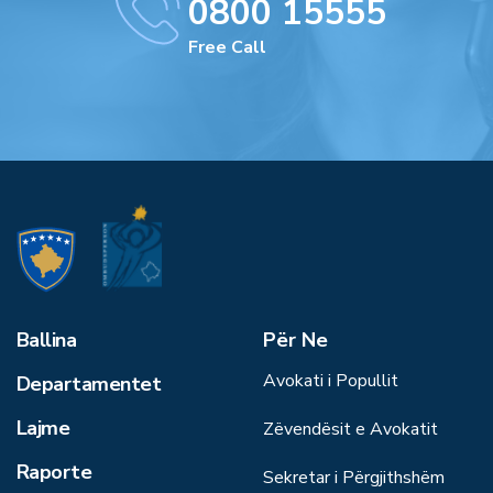
0800 15555
Free Call
Ballina
Për Ne
Avokati i Popullit
Departamentet
Lajme
Zëvendësit e Avokatit
Raporte
Sekretar i Përgjithshëm