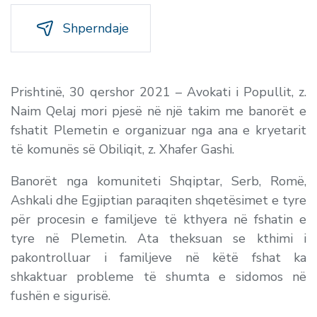
Shperndaje
Prishtinë, 30 qershor 2021 – Avokati i Popullit, z.
Naim Qelaj mori pjesë në një takim me banorët e
fshatit Plemetin e organizuar nga ana e kryetarit
të komunës së Obiliqit, z. Xhafer Gashi.
Banorët nga komuniteti Shqiptar, Serb, Romë,
Ashkali dhe Egjiptian paraqiten shqetësimet e tyre
për procesin e familjeve të kthyera në fshatin e
tyre në Plemetin. Ata theksuan se kthimi i
pakontrolluar i familjeve në këtë fshat ka
shkaktuar probleme të shumta e sidomos në
fushën e sigurisë.