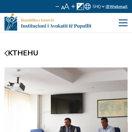
@Webmail
KTHEHU