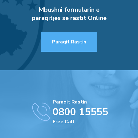
Mbushni formularin e
paraqitjes së rastit Online
Paraqit Rastin
Paraqit Rastin
0800 15555
Free Call