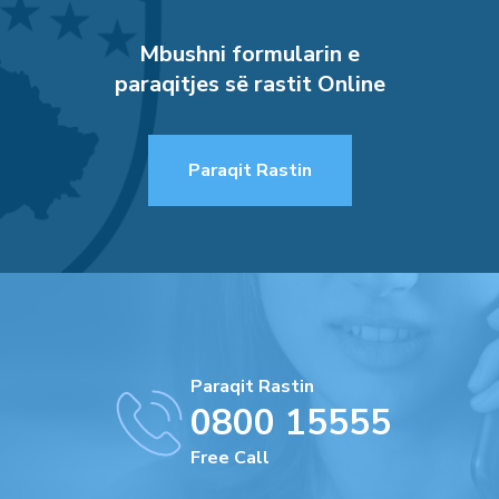
Mbushni formularin e
paraqitjes së rastit Online
Paraqit Rastin
Paraqit Rastin
0800 15555
Free Call