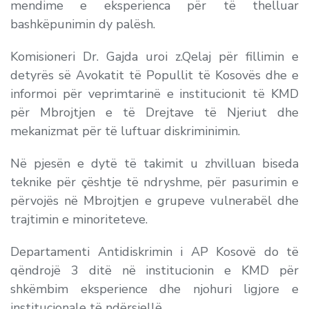
mendime e eksperienca për të thelluar
bashkëpunimin dy palësh.
Komisioneri Dr. Gajda uroi z.Qelaj për fillimin e
detyrës së Avokatit të Popullit të Kosovës dhe e
informoi për veprimtarinë e institucionit të KMD
për Mbrojtjen e të Drejtave të Njeriut dhe
mekanizmat për të luftuar diskriminimin.
Në pjesën e dytë të takimit u zhvilluan biseda
teknike për çështje të ndryshme, për pasurimin e
përvojës në Mbrojtjen e grupeve vulnerabël dhe
trajtimin e minoriteteve.
Departamenti Antidiskrimin i AP Kosovë do të
qëndrojë 3 ditë në institucionin e KMD për
shkëmbim eksperience dhe njohuri ligjore e
institucionale të ndërsjellë.