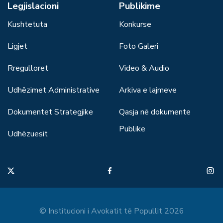
Legjislacioni
Publikime
Kushtetuta
Konkurse
Ligjet
Foto Galeri
Rregulloret
Video & Audio
Udhëzimet Administrative
Arkiva e lajmeve
Dokumentet Strategjike
Qasja në dokumente
Publike
Udhëzuesit
© Institucioni i Avokatit të Popullit 2026