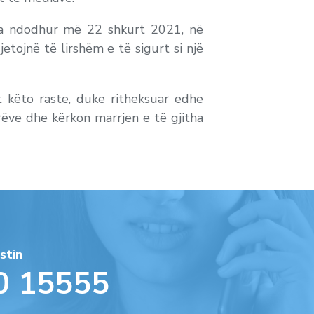
ë ka ndodhur më 22 shkurt 2021, në
tojnë të lirshëm e të sigurt si një
et këto raste, duke ritheksuar edhe
arëve dhe kërkon marrjen e të gjitha
stin
0 15555