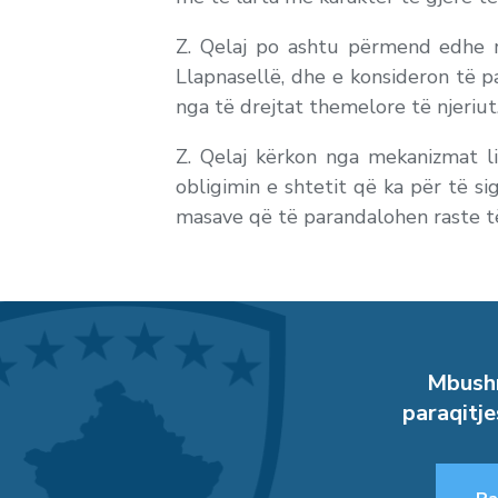
Z. Qelaj po ashtu përmend edhe ra
Llapnasellë, dhe e konsideron të p
nga të drejtat themelore të njeriut
Z. Qelaj kërkon nga mekanizmat lig
obligimin e shtetit që ka për të si
masave që të parandalohen raste të
Mbushn
paraqitje