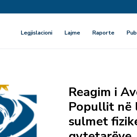
r
Legjislacioni
Lajme
Raporte
Pub
Reagim i Av
Popullit në 
sulmet fizik
qytetarëve