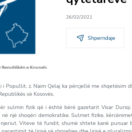
26/02/2021
Shperndaje
i i Popullit, z. Naim Qelaj ka përcjellë me shqetësim 
 Republikës së Kosovës.
ër sulmin fizik që i është bërë gazetarit Visar Duriqi
e në një shoqëri demokratike. Sulmet fizike, kërcënimet
ë njeriut. Viteve të fundit, shumë shtete kanë punuar
garantimit të lirisë së shprehjes dhe lirisë e pluralizm