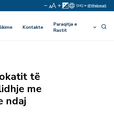
@Webmail
Paraqitja e
likime
Kontakte
Rastit
okatit të
lidhje me
e ndaj