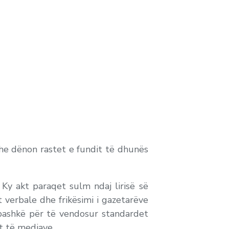
dhe dënon rastet e fundit të dhunës
. Ky akt paraqet sulm ndaj lirisë së
 verbale dhe frikësimi i gazetarëve
 bashkë për të vendosur standardet
it të mediave.