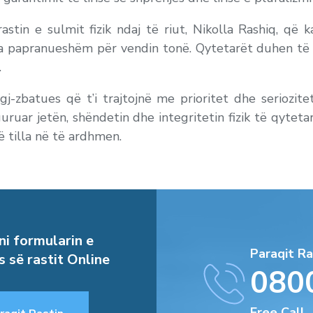
stin e sulmit fizik ndaj të riut, Nikolla Rashiq, q
a papranueshëm për vendin tonë. Qytetarët duhen të je
.
j-zbatues që t’i trajtojnë me prioritet dhe seriozit
guruar jetën, shëndetin dhe integritetin fizik të qytet
 tilla në të ardhmen.
i formularin e
Paraqit Ra
s së rastit Online
080
Free Call