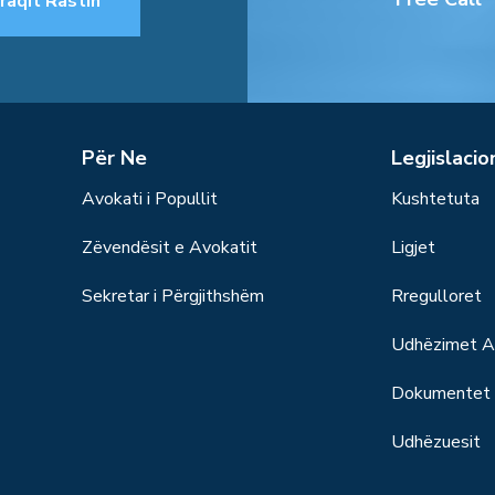
raqit Rastin
Për Ne
Legjislacio
Avokati i Popullit
Kushtetuta
Zëvendësit e Avokatit
Ligjet
Sekretar i Përgjithshëm
Rregulloret
Udhëzimet Ad
Dokumentet S
Udhëzuesit