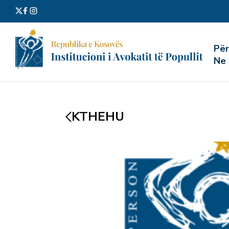
Kërko
Pë
për:
Ne
KTHEHU