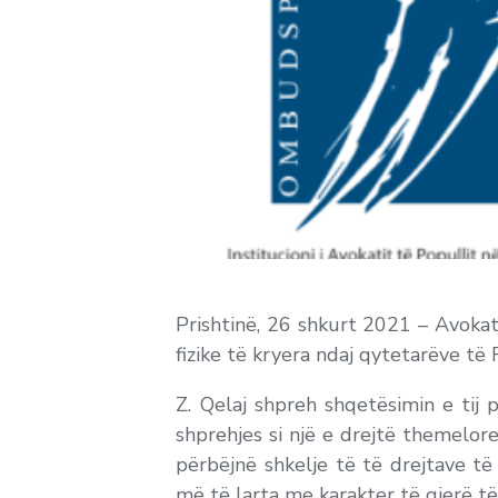
Prishtinë, 26 shkurt 2021 – Avokat
fizike të kryera ndaj qytetarëve të
Z. Qelaj shpreh shqetësimin e tij p
shprehjes si një e drejtë themelor
përbëjnë shkelje të të drejtave t
më të larta me karakter të gjerë të 