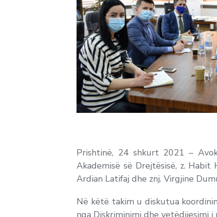
Prishtinë, 24 shkurt 2021 – Avoka
Akademisë së Drejtësisë, z. Habit H
Ardian Latifaj dhe znj. Virgjine Du
Në këtë takim u diskutua koordinim
nga Diskriminimi dhe vetëdijesimi i 