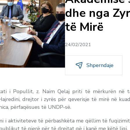
dhe nga Zyr
të Mirë
24/02/2021
Shperndaje
ti i Popullit, z. Naim Qelaj priti të mërkurën në ta
ajredini, drejtor i zyrës për qeverisje të mirë në kuad
mnica, përfaqësues të UNDP-së.
i i aktiviteteve të përbashkëta me qëllim të fuqizimit 
publikut të gjerë për të drejtat që i kanë me këtë ligj.