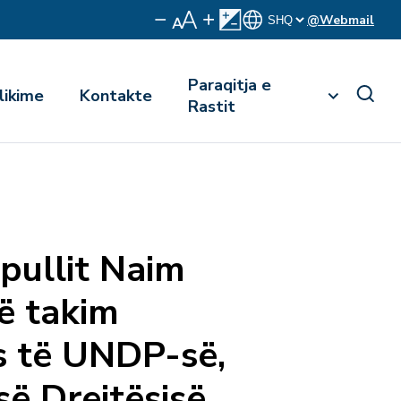
@Webmail
Paraqitja e
likime
Kontakte
Rastit
opullit Naim
në takim
s të UNDP-së,
ë Drejtësisë