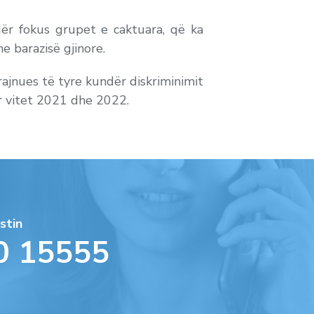
ndër fokus grupet e caktuara, që ka
e barazisë gjinore.
ajnues të tyre kundër diskriminimit
r vitet 2021 dhe 2022.
stin
0 15555