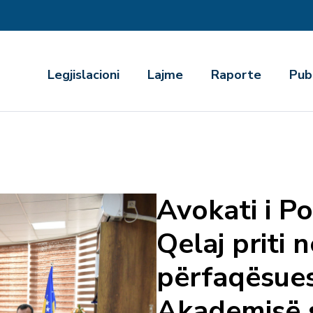
r
Legjislacioni
Lajme
Raporte
Pub
Avokati i P
Qelaj priti 
përfaqësue
Akademisë s