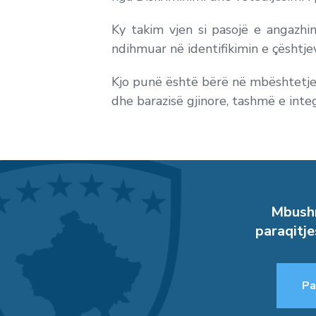
Ky takim vjen si pasojë e angazhim
ndihmuar në identifikimin e çështje
Kjo punë është bërë në mbështetje 
dhe barazisë gjinore, tashmë e int
Mbushn
paraqitje
Pa