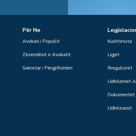
Për Ne
Legjislacio
Avokati i Popullit
Kushtetuta
Zëvendësit e Avokatit
Ligjet
Sekretar i Përgjithshëm
Rregulloret
Udhëzimet Ad
Dokumentet S
Udhëzuesit