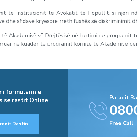
it të Institucionit të Avokatit të Popullit, si njëri 
ve dhe sfidave kryesore rreth fushës së diskriminimit dh
të Akademisë së Drejtësisë në hartimin e programit tr
egruar në kuadër të programit kornizë të Akademisë pë
i formularin e
Paraqit Ra
s së rastit Online
080
Free Call
raqit Rastin