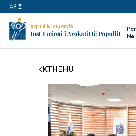
Kërko
Pë
për:
Ne
KTHEHU