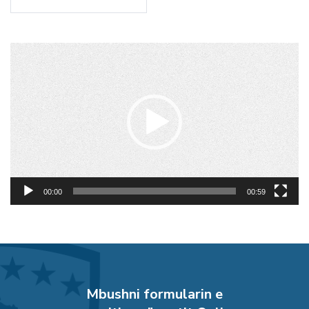
Lojtës
Videosh
00:00
00:59
Mbushni formularin e