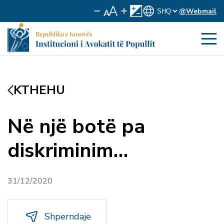
@Webmail
KTHEHU
Në një botë pa
diskriminim…
31/12/2020
Shperndaje