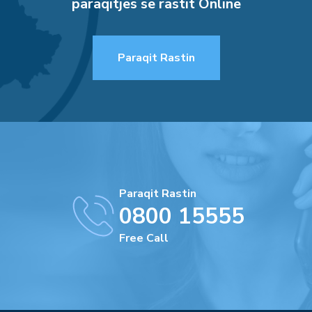
paraqitjes së rastit Online
Paraqit Rastin
Paraqit Rastin
0800 15555
Free Call