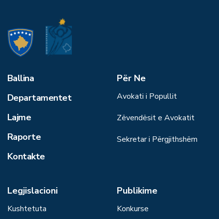
Ballina
Për Ne
Avokati i Popullit
Departamentet
Lajme
Zëvendësit e Avokatit
Raporte
Sekretar i Përgjithshëm
Kontakte
Legjislacioni
Publikime
Kushtetuta
Konkurse