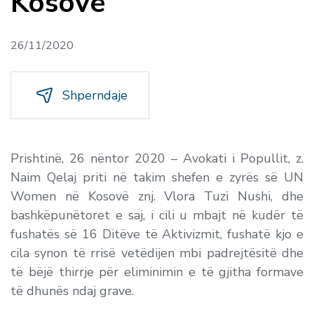
Kosovë
26/11/2020
Shperndaje
Prishtinë, 26 nëntor 2020 – Avokati i Popullit, z.
Naim Qelaj priti në takim shefen e zyrës së UN
Women në Kosovë znj. Vlora Tuzi Nushi, dhe
bashkëpunëtoret e saj, i cili u mbajt në kudër të
fushatës së 16 Ditëve të Aktivizmit, fushatë kjo e
cila synon të rrisë vetëdijen mbi padrejtësitë dhe
të bëjë thirrje për eliminimin e të gjitha formave
të dhunës ndaj grave.