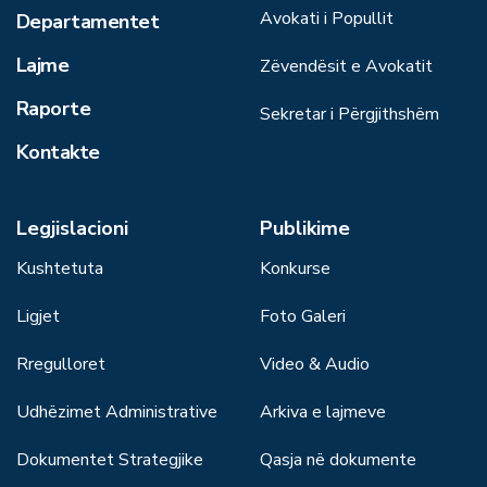
Avokati i Popullit
Departamentet
Lajme
Zëvendësit e Avokatit
Raporte
Sekretar i Përgjithshëm
Kontakte
Legjislacioni
Publikime
Kushtetuta
Konkurse
Ligjet
Foto Galeri
Rregulloret
Video & Audio
Udhëzimet Administrative
Arkiva e lajmeve
Dokumentet Strategjike
Qasja në dokumente