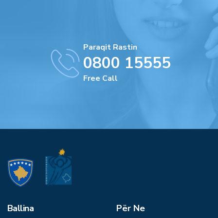
Paraqit Rastin
0800 15555
Free Call
Ballina
Për Ne