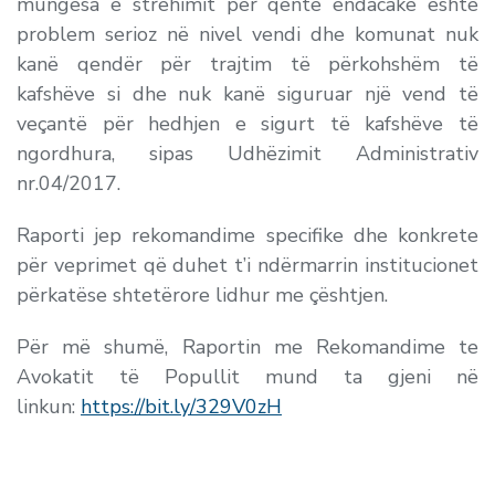
mungesa e strehimit për qentë endacakë është
problem serioz në nivel vendi dhe komunat nuk
kanë qendër për trajtim të përkohshëm të
kafshëve si dhe nuk kanë siguruar një vend të
veçantë për hedhjen e sigurt të kafshëve të
ngordhura, sipas Udhëzimit Administrativ
nr.04/2017.
Raporti jep rekomandime specifike dhe konkrete
për veprimet që duhet t’i ndërmarrin institucionet
përkatëse shtetërore lidhur me çështjen.
Për më shumë, Raportin me Rekomandime te
Avokatit të Popullit mund ta gjeni në
linkun:
https://bit.ly/329V0zH