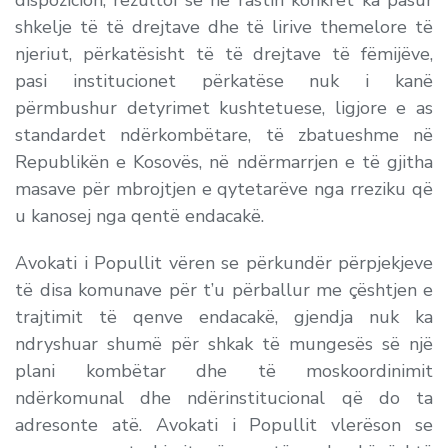
dispozicion, rezultoi se në rastin konkret
ka pasur
shkelje të të drejtave dhe të lirive themelore të
njeriut
, përkatësisht të të drejtave të fëmijëve,
pasi institucionet përkatëse nuk i kanë
përmbushur detyrimet kushtetuese, ligjore e as
standardet ndërkombëtare, të zbatueshme në
Republikën e Kosovës, në ndërmarrjen e të gjitha
masave për mbrojtjen e qytetarëve nga rreziku që
u kanosej nga qentë endacakë.
Avokati i Popullit vëren se përkundër përpjekjeve
të disa komunave për t’u përballur me çështjen e
trajtimit të qenve endacakë, gjendja nuk ka
ndryshuar shumë për shkak të mungesës së një
plani kombëtar dhe të moskoordinimit
ndërkomunal dhe ndërinstitucional që do ta
adresonte atë. Avokati i Popullit vlerëson se