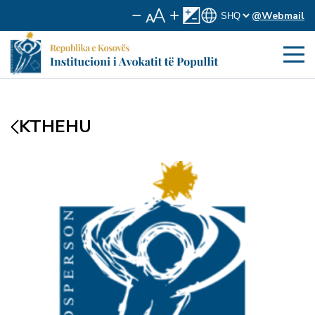
@Webmail
KTHEHU