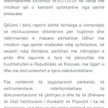
rekomandime Ex-officio nr.517/2019 në lidhje me
rrezikun që u kanoset qytetarëve nga qentë
endacakë.
Qëllimi i këtij raporti është tërheqja e vëmendjes
së institucioneve shtetërore për trajtimin dhe
ndërmarrjen e masave përkatëse lidhur me
rrezikun nga qentë endacakë ndaj qytetarëve, në
veçanti ndaj fëmijëve, përkitazi me mbrojtjen e
jetës dhe sigurinë e tyre në përputhje me
Kushtetutën e Republikës së Kosovës, me ligjet si
dhe me instrumentet e tjera ndërkombëtare.
Pas rishikimit të legjislacionit përkatës, të
instrumenteve ndërkombëtare, të
dokumentacionit të çështjes si dhe të të dhënave
të cilat Institucioni i Avokatit të Popullit i ka në