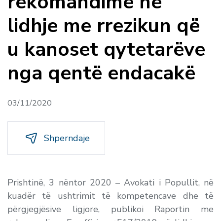
rekomandime në
lidhje me rrezikun që
u kanoset qytetarëve
nga qentë endacakë
03/11/2020
Shperndaje
Prishtinë, 3 nëntor 2020 – Avokati i Popullit, në
kuadër të ushtrimit të kompetencave dhe të
përgjegjësive ligjore, publikoi Raportin me