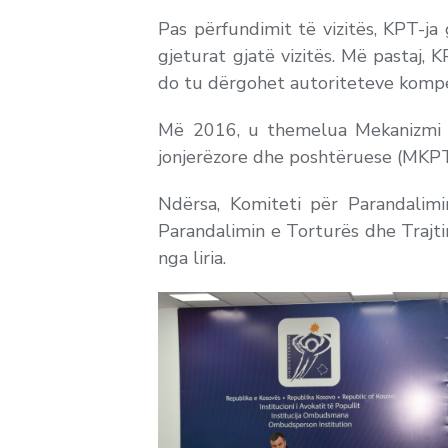
Pas përfundimit të vizitës, KPT-j
gjeturat gjatë vizitës. Më pastaj,
do tu dërgohet autoriteteve kompe
Më 2016, u themelua Mekanizmi K
jonjerëzore dhe poshtëruese (MKPT),
Ndërsa, Komiteti për Parandalim
Parandalimin e Torturës dhe Trajti
nga liria.