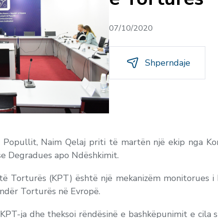
07/10/2020
Shperndaje
i Popullit, Naim Qelaj priti të martën një ekip nga K
ose Degradues apo Ndëshkimit.
ë Torturës (KPT) është një mekanizëm monitorues i Kë
ndër Torturës në Evropë.
a KPT-ja dhe theksoi rëndësinë e bashkëpunimit e cila 