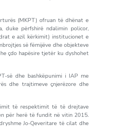
orturës (MKPT) ofruan të dhënat e
, duke përfshirë ndalimin policor,
at e azil kërkimit) institucionet e
 mbrojtjes së fëmijëve dhe objekteve
dhe çdo hapësire tjetër ku dyshohet
PT-së dhe bashkëpunimi i IAP me
ës dhe trajtimeve çnjerëzore dhe
mit të respektimit të të drejtave
ën për herë të fundit në vitin 2015.
dryshme Jo-Qeveritare të cilat dhe