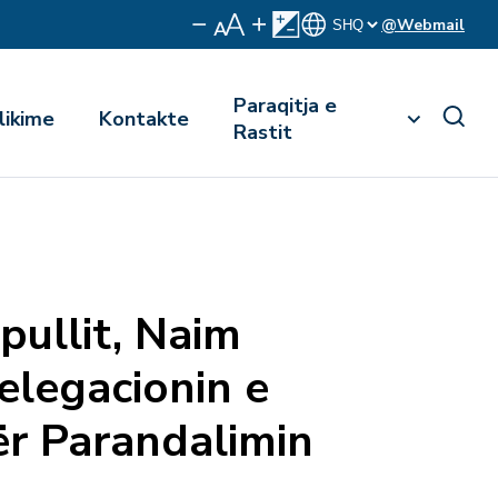
@Webmail
Paraqitja e
likime
Kontakte
Rastit
pullit, Naim
delegacionin e
ër Parandalimin