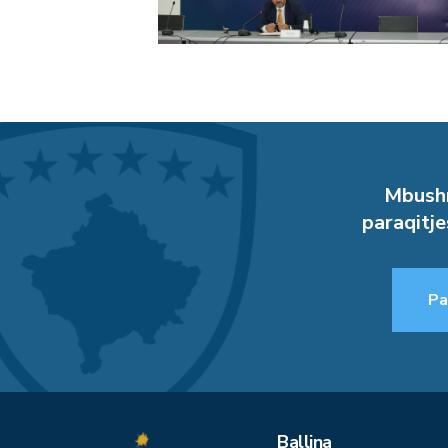
Mbushn
paraqitje
Pa
Ballina