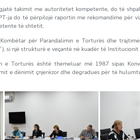
a gjatë takimit me autoritetet kompetente, do të shpa
 KPT-ja do të përpilojë raportin me rekomandime për viz
tente të shtetit.
ombëtar për Parandalimin e Torturës dhe trajtimev
 si një strukturë e veçantë në kuadër të Institucionit 
in e Torturës është themeluar më 1987 sipas Konve
mit e dënimit çnjerëzor dhe degradues për të hulumtu