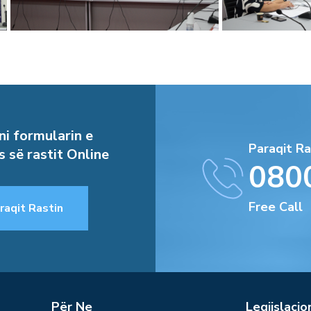
i formularin e
Paraqit Ra
s së rastit Online
080
Free Call
raqit Rastin
Për Ne
Legjislacio