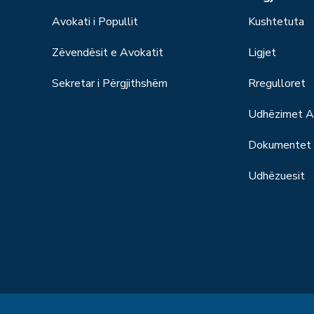
Avokati i Popullit
Kushtetuta
Zëvendësit e Avokatit
Ligjet
Sekretar i Përgjithshëm
Rregulloret
Udhëzimet Ad
Dokumentet S
Udhëzuesit