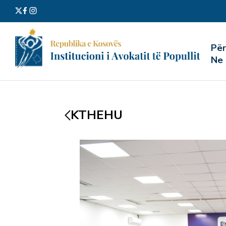
Kërko
Pë
për:
Ne
KTHEHU