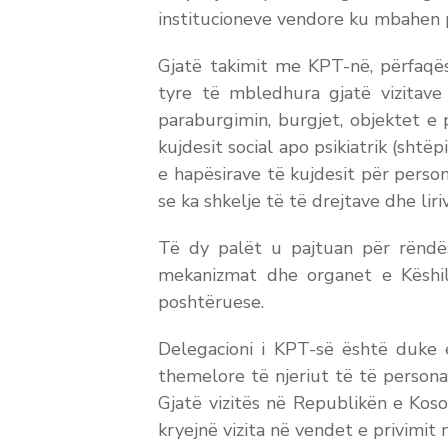
institucioneve vendore ku mbahen pe
Gjatë takimit me KPT-në, përfaqë
tyre të mbledhura gjatë vizitave 
paraburgimin, burgjet, objektet e 
kujdesit social apo psikiatrik (sht
e hapësirave të kujdesit për perso
se ka shkelje të të drejtave dhe liriv
Të dy palët u pajtuan për rënd
mekanizmat dhe organet e Këshil
poshtëruese.
Delegacioni i KPT-së është duke 
themelore të njeriut të të personav
Gjatë vizitës në Republikën e Kos
kryejnë vizita në vendet e privimit n