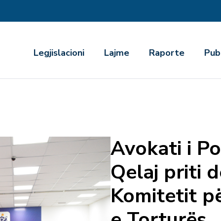
r
Legjislacioni
Lajme
Raporte
Pub
Avokati i Po
Qelaj priti 
Komitetit p
e Torturës