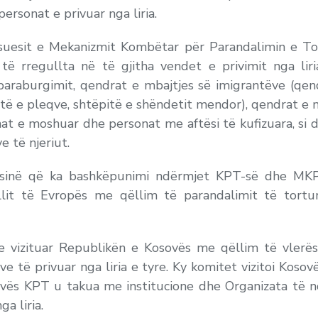
rsonat e privuar nga liria.
suesit e Mekanizmit Kombëtar për Parandalimin e T
të rregullta në të gjitha vendet e privimit nga liria
paraburgimit, qendrat e mbajtjes së imigrantëve (qendr
ëpitë e pleqve, shtëpitë e shëndetit mendor), qendrat e
nat e moshuar dhe personat me aftësi të kufizuara, si 
e të njeriut.
ësinë që ka bashkëpunimi ndërmjet KPT-së dhe MK
lit të Evropës me qëllim të parandalimit të tortur
e vizituar Republikën e Kosovës me qëllim të vlerësi
e të privuar nga liria e tyre. Ky komitet vizitoi Kosov
ovës KPT u takua me institucione dhe Organizata të n
ga liria.