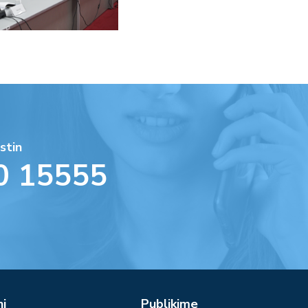
stin
0 15555
ni
Publikime