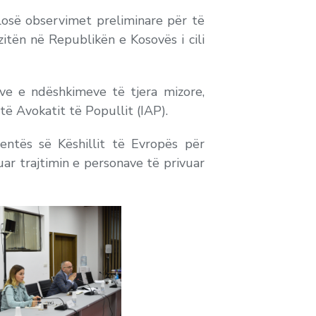
losë observimet preliminare për të
itën në Republikën e Kosovës i cili
e e ndëshkimeve të tjera mizore,
të Avokatit të Popullit (IAP).
ntës së Këshillit të Evropës për
ar trajtimin e personave të privuar