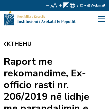
@Webmail
KTHEHU
Raport me
rekomandime, Ex-
officio rasti nr.
206/2019 në lidhje
me parandalimin e