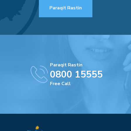
Paraqit Rastin
Paraqit Rastin
0800 15555
Free Call