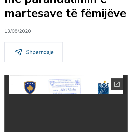
martesave të fëmijëve
13/08/2020
Shperndaje