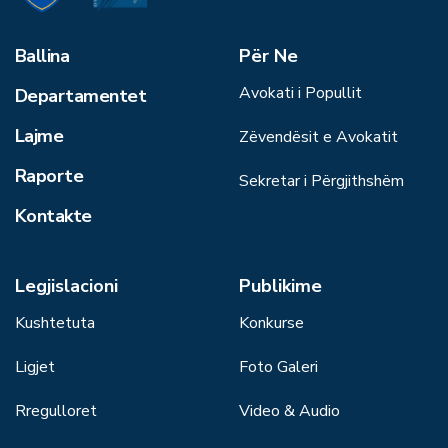
Ballina
Për Ne
Avokati i Popullit
Departamentet
Lajme
Zëvendësit e Avokatit
Raporte
Sekretar i Përgjithshëm
Kontakte
Legjislacioni
Publikime
Kushtetuta
Konkurse
Ligjet
Foto Galeri
Rregulloret
Video & Audio