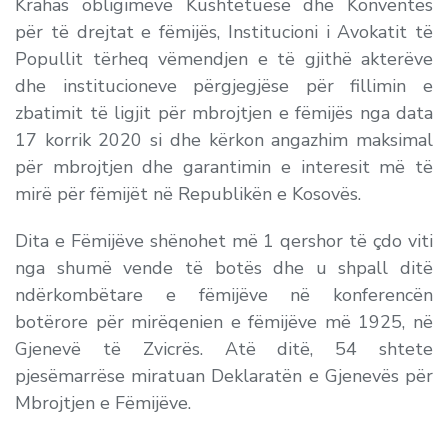
Krahas obligimeve Kushtetuese dhe Konventës
për të drejtat e fëmijës, Institucioni i Avokatit të
Popullit tërheq vëmendjen e të gjithë akterëve
dhe institucioneve përgjegjëse për fillimin e
zbatimit të ligjit për mbrojtjen e fëmijës nga data
17 korrik 2020 si dhe kërkon angazhim maksimal
për mbrojtjen dhe garantimin e interesit më të
mirë për fëmijët në Republikën e Kosovës.
Dita e Fëmijëve shënohet më 1 qershor të çdo viti
nga shumë vende të botës dhe u shpall ditë
ndërkombëtare e fëmijëve në konferencën
botërore për mirëqenien e fëmijëve më 1925, në
Gjenevë të Zvicrës. Atë ditë, 54 shtete
pjesëmarrëse miratuan Deklaratën e Gjenevës për
Mbrojtjen e Fëmijëve.