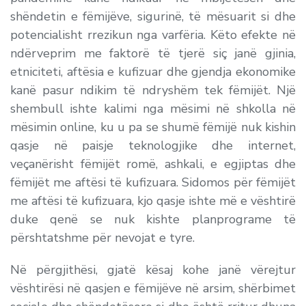
shëndetin e fëmijëve, sigurinë, të mësuarit si dhe
potencialisht rrezikun nga varfëria. Këto efekte në
ndërveprim me faktorë të tjerë siç janë gjinia,
etniciteti, aftësia e kufizuar dhe gjendja ekonomike
kanë pasur ndikim të ndryshëm tek fëmijët. Një
shembull ishte kalimi nga mësimi në shkolla në
mësimin online, ku u pa se shumë fëmijë nuk kishin
qasje në paisje teknologjike dhe internet,
veçanërisht fëmijët romë, ashkali, e egjiptas dhe
fëmijët me aftësi të kufizuara. Sidomos për fëmijët
me aftësi të kufizuara, kjo qasje ishte më e vështirë
duke qenë se nuk kishte planprograme të
përshtatshme për nevojat e tyre.
Në përgjithësi, gjatë kësaj kohe janë vërejtur
vështirësi në qasjen e fëmijëve në arsim, shërbimet