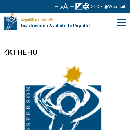
@Webmail
KTHEHU