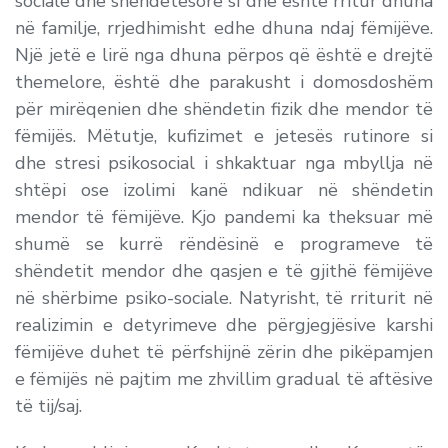
sociale dhe shëndetësore si dhe është rritur dhuna
në familje, rrjedhimisht edhe dhuna ndaj fëmijëve.
Një jetë e lirë nga dhuna përpos që është e drejtë
themelore, është dhe parakusht i domosdoshëm
për mirëqenien dhe shëndetin fizik dhe mendor të
fëmijës. Mëtutje, kufizimet e jetesës rutinore si
dhe stresi psikosocial i shkaktuar nga mbyllja në
shtëpi ose izolimi kanë ndikuar në shëndetin
mendor të fëmijëve. Kjo pandemi ka theksuar më
shumë se kurrë rëndësinë e programeve të
shëndetit mendor dhe qasjen e të gjithë fëmijëve
në shërbime psiko-sociale
.
Natyrisht, të rriturit në
realizimin e detyrimeve dhe përgjegjësive karshi
fëmijëve duhet të përfshijnë zërin dhe pikëpamjen
e fëmijës në pajtim me zhvillim gradual të aftësive
të tij/saj.