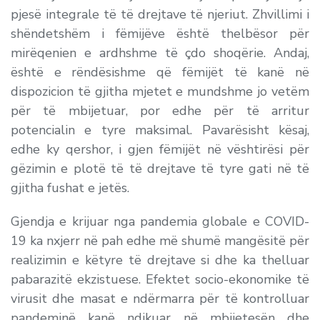
pjesë integrale të të drejtave të njeriut. Zhvillimi i
shëndetshëm i fëmijëve është thelbësor për
mirëqenien e ardhshme të çdo shoqërie. Andaj,
është e rëndësishme që fëmijët të kanë në
dispozicion të gjitha mjetet e mundshme jo vetëm
për të mbijetuar, por edhe për të arritur
potencialin e tyre maksimal. Pavarësisht kësaj,
edhe ky qershor, i gjen fëmijët në vështirësi për
gëzimin e plotë të të drejtave të tyre gati në të
gjitha fushat e jetës.
Gjendja e krijuar nga pandemia globale e COVID-
19 ka nxjerr në pah edhe më shumë mangësitë për
realizimin e këtyre të drejtave si dhe ka thelluar
pabarazitë ekzistuese. Efektet socio-ekonomike të
virusit dhe masat e ndërmarra për të kontrolluar
pandeminë kanë ndikuar në mbijetesën dhe