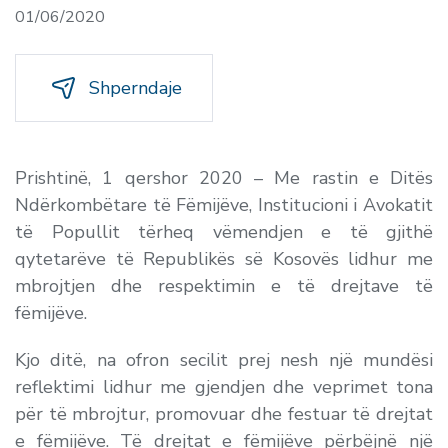
01/06/2020
Shperndaje
Prishtinë, 1 qershor 2020 – Me rastin e Ditës
Ndërkombëtare të Fëmijëve, Institucioni i Avokatit
të Popullit tërheq vëmendjen e të gjithë
qytetarëve të Republikës së Kosovës lidhur me
mbrojtjen dhe respektimin e të drejtave të
fëmijëve.
Kjo ditë, na ofron secilit prej nesh një mundësi
reflektimi lidhur me gjendjen dhe veprimet tona
për të mbrojtur, promovuar dhe festuar të drejtat
e fëmijëve. Të drejtat e fëmijëve përbëjnë një